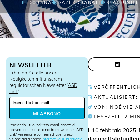
DOGANA
DAZI DOGANALI
STATI UNITI
NEWSLETTER
Erhalten Sie alle unsere
Neuigkeiten mit unserem
regulatorischen Newsletter ‘
ASD
VERÖFFENTLICH
Link
‘
AKTUALISIERT:
N
e
VON: NOÉMIE 
w
MI ABBONO
LESEZEIT:
2
MI
s
l
Inserendo il tuo indirizzo email, accetti di
e
Il 10 febbraio 2025,
ricevere ogni mese la nostra newsletter "ASD
Link" via email e confermi di aver preso
t
doganali statunitens
visione della nostra
informativa sulla privacy
.