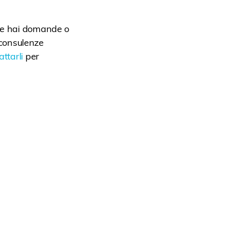
se hai domande o
i consulenze
ttarli
per