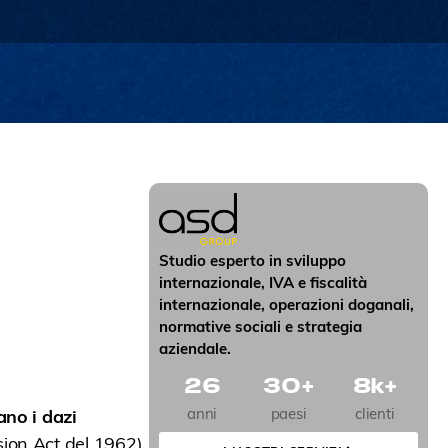
Studio esperto in sviluppo
internazionale, IVA e fiscalità
internazionale, operazioni doganali,
normative sociali e strategia
aziendale.
26
30
+
8
k+
anni
paesi
clienti
ano i dazi
ion Act del 1962).