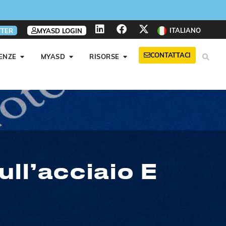
ITALIANO
TER
MYASD LOGIN
CONTATTACI
ENZE
MYASD
RISORSE
O
ull’acciaio E