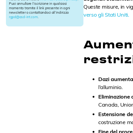
t
Puoi annullare l’iscrizione in qualsiasi
Queste misure, in v
e
momento tramite il link presente in ogni
r
newsletter o contattandoci all’indirizzo
verso gli Stati Uniti.
rgpd@asd-int.com
.
S
i
g
n
Aument
u
p
restriz
Dazi aumenta
l’alluminio.
Eliminazione d
Canada, Union
Estensione dei
costruzione ma
Fine del proce