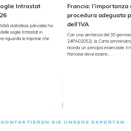
oglie Intrastat
Francia: l’importanza d
026
procedura adeguata pe
dell’IVA
trālā statistikas pārvalde ha
elle soglie Intrastat in
Con una sentenza del 30 gennai
ne riguarda le imprese che
24PA02052), la Corte amministrati
ricorda un principio essenziale: il 
francese deve essere…
KONTAKTIEREN SIE UNSERE EXPERTEN