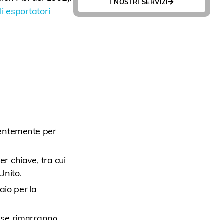
I NOSTRI SERVIZI
i esportatori
dentemente per
er chiave, tra cui
Unito.
iaio per la
esse rimarranno