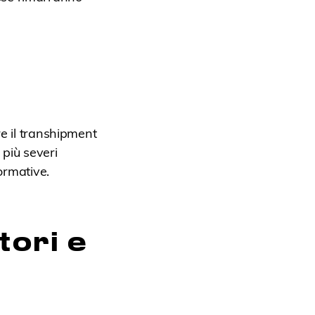
e il transhipment
 più severi
ormative.
ori e