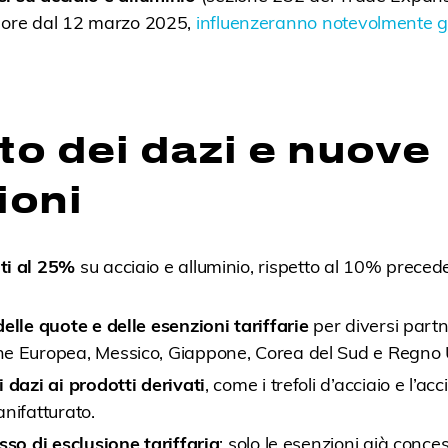
igore dal 12 marzo 2025,
influenzeranno notevolmente gl
o dei dazi e nuove
ioni
ti al 25%
su acciaio e alluminio, rispetto al 10% prece
elle quote e delle esenzioni tariffarie
per diversi partn
e Europea, Messico, Giappone, Corea del Sud e Regno 
 dazi ai prodotti derivati
, come i trefoli d’acciaio e l’acc
nifatturato.
sso di esclusione tariffaria
: solo le esenzioni già conc