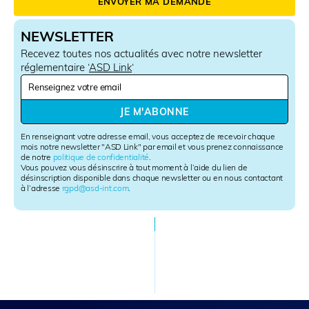
ENVOYER MA DEMANDE
NEWSLETTER
Recevez toutes nos actualités avec notre newsletter
réglementaire ‘
ASD Link
‘
N
e
w
JE M'ABONNE
s
l
En renseignant votre adresse email, vous acceptez de recevoir chaque
e
mois notre newsletter "ASD Link" par email et vous prenez connaissance
de notre
politique de confidentialité
.
t
Vous pouvez vous désinscrire à tout moment à l’aide du lien de
t
désinscription disponible dans chaque newsletter ou en nous contactant
e
à l’adresse
rgpd@asd-int.com
.
r
S
i
g
n
u
p