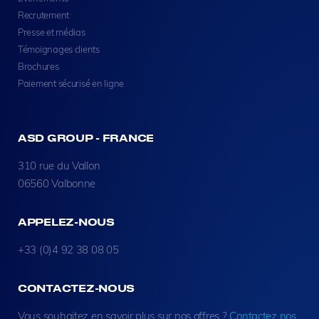
Recrutement
Presse et médias
Témoignages clients
Brochures
Paiement sécurisé en ligne
ASD GROUP - FRANCE
310 rue du Vallon
06560 Valbonne
APPELEZ-NOUS
+33 (0)4 92 38 08 05
CONTACTEZ-NOUS
Vous souhaitez en savoir plus sur nos offres ?
Contactez nos