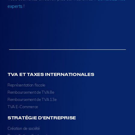
experts
!
TVA ET TAXES INTERNATIONALES
Représentation fiscale
Remboursement de TVA 8e
Remboursement de TVA 13e
TVA E-Commerce
STRATÉGIE D'ENTREPRISE
Création de société