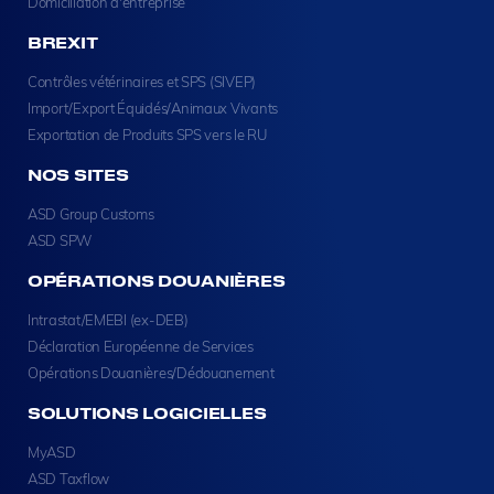
Domiciliation d'entreprise
BREXIT
Contrôles vétérinaires et SPS (SIVEP)
Import/Export Équidés/Animaux Vivants
Exportation de Produits SPS vers le RU
NOS SITES
ASD Group Customs
ASD SPW
OPÉRATIONS DOUANIÈRES
Intrastat/EMEBI (ex-DEB)
Déclaration Européenne de Services
Opérations Douanières/Dédouanement
SOLUTIONS LOGICIELLES
MyASD
ASD Taxflow