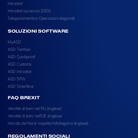
Intrastat
Intrastat sui servizi (DES)
Sdoganamento e Operazioni doganali
SOLUZIONI SOFTWARE
MyASD
ASD Taxflow
ASD Quickproof
ASD Customs
ASD Intrastat
ASD SPW
ASD Smartline
FAQ BREXIT
Vendite di beni nel RU (inglese)
Vendite di beni nell'UE (inglese)
Irlanda del Nord: impatto IVA/dogana (inglese)
REGOLAMENTI SOCIALI