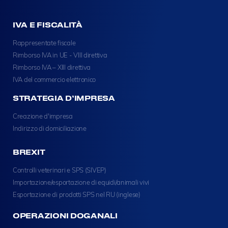
IVA E FISCALITÀ
Rappresentate fiscale
Rimborso IVA in UE - VIII direttiva
Rimborso IVA – XIII direttiva
IVA del commercio elettronico
STRATEGIA D’IMPRESA
Creazione d'impresa
Indirizzo di domiciliazione
BREXIT
Controlli veterinari e SPS (SIVEP)
Importazione/esportazione di equidi/animali vivi
Esportazione di prodotti SPS nel RU (inglese)
OPERAZIONI DOGANALI