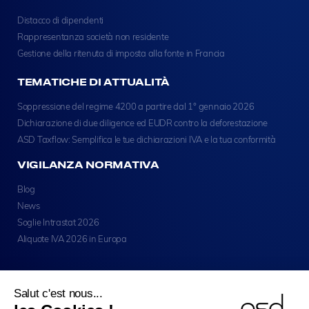
Distacco di dipendenti
Rappresentanza società non residente
Gestione della ritenuta di imposta alla fonte in Francia
TEMATICHE DI ATTUALITÀ
Soppressione del regime 4200 a partire dal 1° gennaio 2026
Dichiarazione di due diligence ed EUDR contro la deforestazione
ASD Taxflow: Semplifica le tue dichiarazioni IVA e la tua conformità
VIGILANZA NORMATIVA
Blog
News
Soglie Intrastat 2026
Aliquote IVA 2026 in Europa
Salut c'est nous...