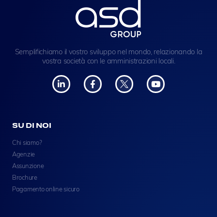
Semplifichiamo il vostro sviluppo nel mondo, relazionando la
vostra società con le amministrazioni locali.
SU DI NOI
Chi siamo?
Agenzie
Assunzione
Brochure
Pagamento online sicuro