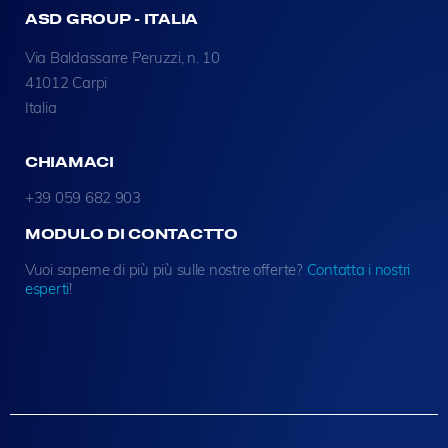
ASD GROUP - ITALIA
Via Baldassarre Peruzzi, n. 10
41012 Carpi
Italia
CHIAMACI
+39 059 682 903
MODULO DI CONTACTTO
Vuoi saperne di più più sulle nostre offerte?
Contatta i nostri
esperti
!