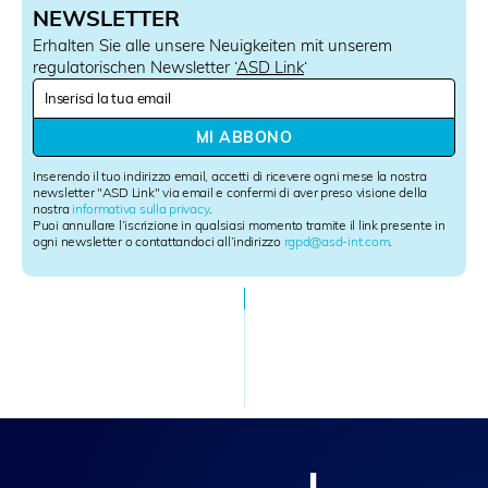
NEWSLETTER
Erhalten Sie alle unsere Neuigkeiten mit unserem
regulatorischen Newsletter ‘
ASD Link
‘
N
e
w
MI ABBONO
s
l
Inserendo il tuo indirizzo email, accetti di ricevere ogni mese la nostra
e
newsletter "ASD Link" via email e confermi di aver preso visione della
nostra
informativa sulla privacy
.
t
Puoi annullare l’iscrizione in qualsiasi momento tramite il link presente in
t
ogni newsletter o contattandoci all’indirizzo
rgpd@asd-int.com
.
e
r
S
i
g
n
u
p