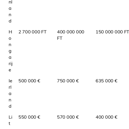
nl
a
n
d
H
2 700 000 FT
400 000 000
150 000 000 F
o
FT
n
g
a
rij
e
Ie
500 000 €
750 000 €
635 000 €
rl
a
n
d
Li
550 000 €
570 000 €
400 000 €
t