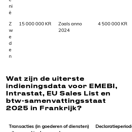
ni
ë
Z
15 000 000 KR
Zoals anno
4 500 000 KR
w
2024
e
d
e
n
Wat zijn de uiterste
indieningsdata voor EMEBI,
Intrastat, EU Sales List en
btw-samenvattingsstaat
2025 in Frankrijk?
Transacties (in goederen of diensten)
Declaratieperiod