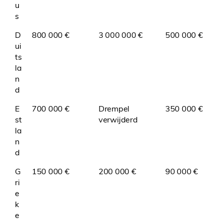
u
s
D
800 000 €
3 000 000 €
500 000 €
ui
ts
la
n
d
E
700 000 €
Drempel
350 000 €
st
verwijderd
la
n
d
G
150 000 €
200 000 €
90 000 €
ri
e
k
e