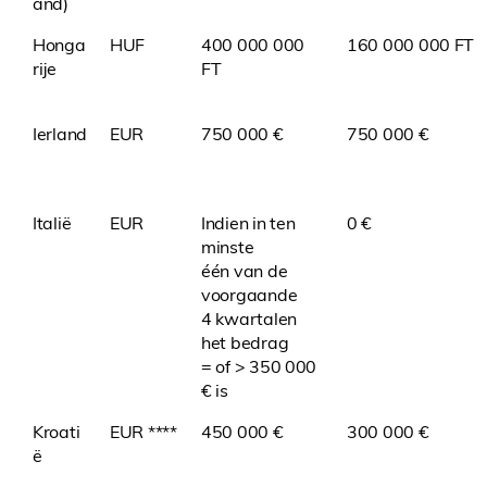
and)
Honga
HUF
400 000 000
160 000 000 FT
rije
FT
Ierland
EUR
750 000 €
750 000 €
Italië
EUR
Indien in ten
0 €
minste
één van de
voorgaande
4 kwartalen
het bedrag
= of > 350 000
€ is
Kroati
EUR ****
450 000 €
300 000 €
ë