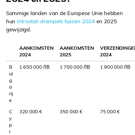
Sommige landen van de Europese Unie hebben
hun
Intrastat-drempels tussen 2024
en 2025
gewijzigd.
AANKOMSTEN
AANKOMSTEN
VERZENDINGE
2024
2025
2024
B
1 650 000 ЛВ
1 700 000 ЛВ
1 900 000 ЛВ
ul
g
a
rij
e
C
320 000 €
350 000 €
75 000 €
y
p
r