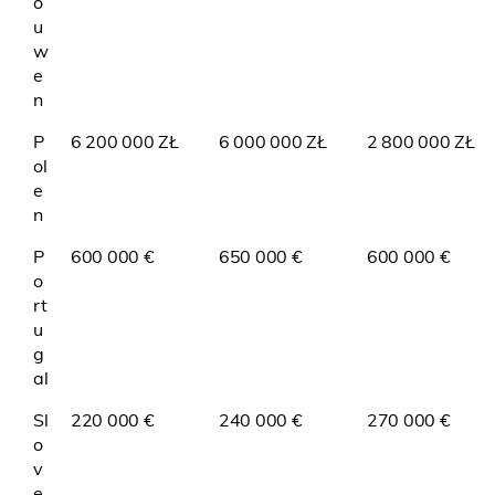
o
u
w
e
n
P
6 200 000 ZŁ
6 000 000 ZŁ
2 800 000 ZŁ
ol
e
n
P
600 000 €
650 000 €
600 000 €
o
rt
u
g
al
Sl
220 000 €
240 000 €
270 000 €
o
v
e