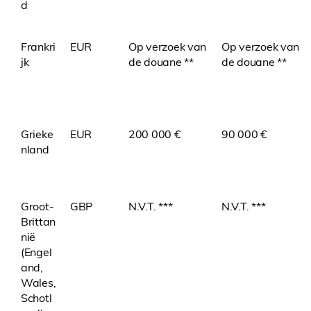
d
Frankri
EUR
Op verzoek van
Op verzoek van
jk
de douane **
de douane **
Grieke
EUR
200 000 €
90 000 €
nland
Groot-
GBP
N.V.T. ***
N.V.T. ***
Brittan
nië
(Engel
and,
Wales,
Schotl