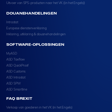
Uitvoer van SPS-producten naar het VK ((in het Engels))
DOUANEHANDELINGEN
Intrastat
Europese dienstenverklaring
Inklaring, uitklaring & douanehandelingen
SOFTWARE-OPLOSSINGEN
MyASD
ASD Taxflow
ASD QuickProof
ASD Customs
ASD Intrastat
ASD SPW
ASD Smartline
FAQ BREXIT
Verkoop van goederen in het VK (in het Engels)