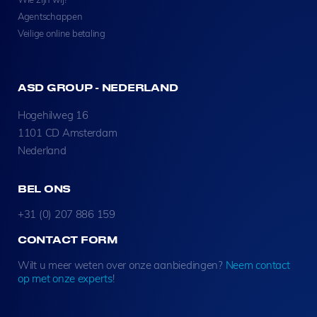
Agentschappen
Veilige online betaling
ASD GROUP - NEDERLAND
Hogehilweg 16
1101 CD Amsterdam
Nederland
BEL ONS
+31 (0) 207 886 159
CONTACT FORM
Wilt u meer weten over onze aanbiedingen?
Neem contact
op met onze experts
!