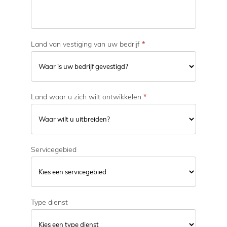
v
i
t
e
Land van vestiging van uw bedrijf
*
i
t
Land waar u zich wilt ontwikkelen
*
Servicegebied
Type dienst