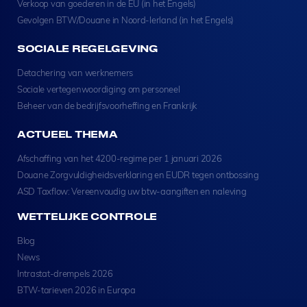
Verkoop van goederen in de EU (in het Engels)
Gevolgen BTW/Douane in Noord-Ierland (in het Engels)
SOCIALE REGELGEVING
Detachering van werknemers
Sociale vertegenwoordiging om personeel
Beheer van de bedrijfsvoorheffing en Frankrijk
ACTUEEL THEMA
Afschaffing van het 4200-regime per 1 januari 2026
Douane Zorgvuldigheidsverklaring en EUDR tegen ontbossing
ASD Taxflow: Vereenvoudig uw btw-aangiften en naleving
WETTELIJKE CONTROLE
Blog
News
Intrastat-drempels 2026
BTW-tarieven 2026 in Europa