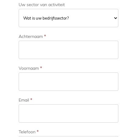
Uw sector van activiteit
U
Achternaam
*
w
s
e
c
t
Voornaam
*
o
r
v
a
Email
*
n
a
c
t
Telefoon
*
i