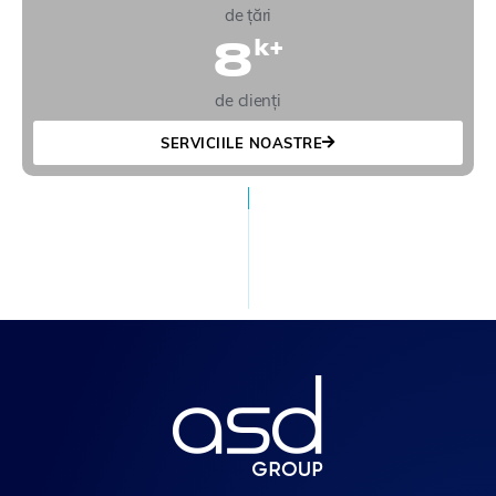
de țări
8
k+
de clienți
SERVICIILE NOASTRE