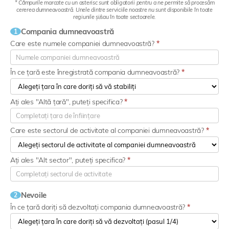
* Câmpurile marcate cu un asterisc sunt obligatorii pentru a ne permite să procesăm
cererea dumneavoastră. Unele dintre serviciile noastre nu sunt disponibile în toate
regiunile și/sau în toate sectoarele.
Compania dumneavoastră
1
Care este numele companiei dumneavoastră?
*
În ce țară este înregistrată compania dumneavoastră?
*
Ați ales "Altă țară", puteți specifica?
*
Care este sectorul de activitate al companiei dumneavoastră?
*
Ați ales "Alt sector", puteți specifica?
*
Nevoile
2
În ce țară doriți să dezvoltați compania dumneavoastră?
*