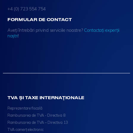
+4 (0) 723 554 754
FORMULAR DE CONTACT
Aveți întrebări privind serviciile noastre?
Contactați experții
noștri
!
TVA ȘI TAXE INTERNAȚIONALE
Reprezentare fiscală
Rambursarea de TVA - Directiva 8
Rambursarea de TVA – Directiva 13
TVA comerț electronic