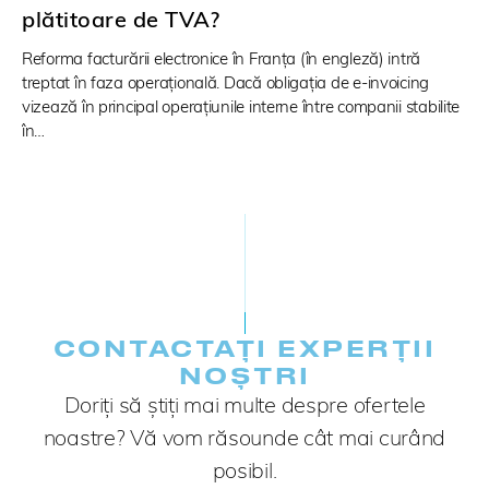
plătitoare de TVA?
Reforma facturării electronice în Franța (în engleză) intră
treptat în faza operațională. Dacă obligația de e-invoicing
vizează în principal operațiunile interne între companii stabilite
în…
CONTACTAȚI EXPERȚII
NOȘTRI
Doriți să știți mai multe despre ofertele
noastre? Vă vom răsounde cât mai curând
posibil.