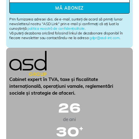
w
MĂ ABONEZ
s
l
Prin furnizarea adresei dvs. de e-mail, sunteți de acord să primiți lunar
e
newsletterul nostru "ASD Link" prin e-mail și confirmați că ați luat la
cunoștință
politica noastră de confidențialitate
.
t
Vă puteți dezabona oricând folosind linkul de dezabonare disponibil în
t
fiecare newsletter sau contactându-ne la adresa
gdpr@asd-int.com
.
e
r
S
i
g
n
u
Cabinet expert în TVA, taxe și fiscalitate
p
internațională, operațiuni vamale, reglementări
sociale și strategie de afaceri.
26
de ani
30
+