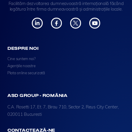
Facilităm dezvoltarea dumneavoastră internațională făcând
legătura între firma dumneavoastră și administrațiile locale.
DESPRE NOI
Cine suntem noi?
Agențiile noastre
Plata online securizată
ASD GROUP - ROMÂNIA
C.A. Rosetti 17, Et. 7, Birou 710, Sector 2, Reus City Center,
020011 Bucuresti
CONTACTEAZĂ-NE