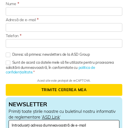
Nume
*
Adresă de e-mail
*
Telefon
*
Doresc să primesc newsletters de la ASD Group
Sunt de acord ca datele mele să fie utilizate pentru procesarea
solicitării dumneavoastră, în conformitate cu
politica de
confidențialitate.
Acest site este protejat de reCAPTCHA.
TRIMITE CEREREA MEA
NEWSLETTER
Primiți toate știrile noastre cu buletinul nostru informativ
de reglementare ‘
ASD Link
‘
N
e