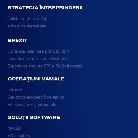
STRATEGIA ÎNTREPRINDERII
Înființarea de societăți
Adresă de domiciliație
BREXIT
Controale veterinare și SPS (SIVEP)
Import/export de ecvidee/animale vii
Exportul de produse SPS în RU (în franceză)
OPERAȚIUNI VAMALE
Intrastat
Declarația europeană de servicii
Vămuire/Operațiuni vamale
SOLUȚII SOFTWARE
MyASD
ASD Taxflow