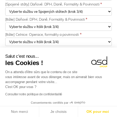
[Spojené státy] Daňové: DPH, Daně, Formality & Povinnosti
*
[Itálie] Daňové: DPH, Daně, Formality & Povinnosti
*
[Itálie] Celnice: Operace, formality a povinnosti
*
[Itálie] Strategie: Rozvoj podniků
*
Salut c'est nous...
les Cookies !
[Kypr] Daňové: DPH, Daně, Formality & Povinnosti
*
On a attendu d'être sûrs que le contenu de ce site
vous intéresse avant de vous déranger, mais on aimerait bien vous
[Kypr] Strategie: Rozvoj podniků
*
accompagner pendant votre visite...
C'est OK pour vous ?
Consulter notre politique de confidentialité
[Chorvatsko] Daňové: DPH, Daně, Formality & Povinnosti
*
Consentements certifiés par
E-Reporting ve Francii od 01.09.2026
: Zahraniční
[Chorvatsko] Celnice: Operace, formality a povinnosti
*
Non merci
Je choisis
OK pour moi
společnosti, připravte se!
Více informací