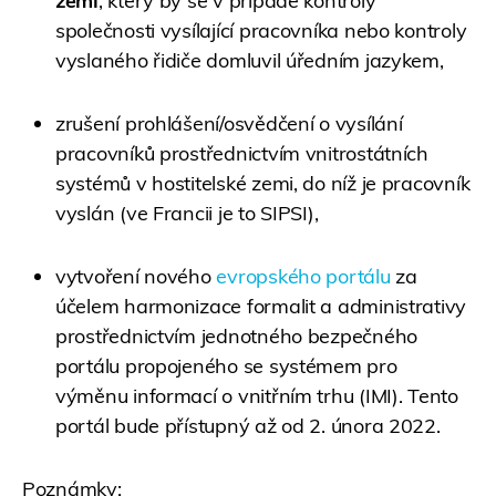
zemi
, který by se v případě kontroly
společnosti vysílající pracovníka nebo kontroly
vyslaného řidiče domluvil úředním jazykem,
zrušení prohlášení/osvědčení o vysílání
pracovníků prostřednictvím vnitrostátních
systémů v hostitelské zemi, do níž je pracovník
vyslán (ve Francii je to SIPSI),
vytvoření nového
evropského portálu
za
účelem harmonizace formalit a administrativy
prostřednictvím jednotného bezpečného
portálu propojeného se systémem pro
výměnu informací o vnitřním trhu (IMI). Tento
portál bude přístupný až od 2. února 2022.
Poznámky: