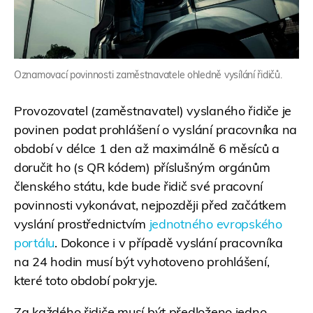
Oznamovací povinnosti zaměstnavatele ohledně vysílání řidičů.
Provozovatel (zaměstnavatel) vyslaného řidiče je
povinen podat prohlášení o vyslání pracovníka na
období v délce 1 den až maximálně 6 měsíců a
doručit ho (s QR kódem) příslušným orgánům
členského státu, kde bude řidič své pracovní
povinnosti vykonávat, nejpozději před začátkem
vyslání prostřednictvím
jednotného evropského
portálu
. Dokonce i v případě vyslání pracovníka
na 24 hodin musí být vyhotoveno prohlášení,
které toto období pokryje.
Za každého řidiče musí být předloženo jedno