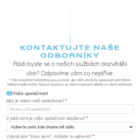
KONTAKTUJTE NAŠE
ODBORNÍKY
Rádi byste se o našich službách dozvěděli
více? Odpovíme vám co nejdříve.
* Pole označené hvězdičkou jsou povinné, aby nám umožnily zpracovat vaši žádost.
Některé naše služby nejsou k dispozici ve všech regionech a/nebo ve všech sektorech.
Vaše společnost
1
Jaký je název vaší společnosti?
*
V jaké zemi je vaše společnost založena?
*
Vybrali jste "Jinou zemi", můžete to upřesnit?
*