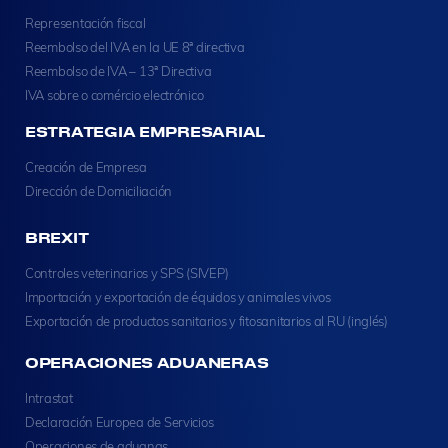
Representación fiscal
Reembolso del IVA en la UE 8ª directiva
Reembolso de IVA – 13ª Directiva
IVA sobre o comércio electrónico
ESTRATEGIA EMPRESARIAL
Creación de Empresa
Dirección de Domiciliación
BREXIT
Controles veterinarios y SPS (SIVEP)
Importación y exportación de équidos y animales vivos
Exportación de productos sanitarios y fitosanitarios al RU (inglés)
OPERACIONES ADUANERAS
Intrastat
Declaración Europea de Servicios
Operaciones de aduanas