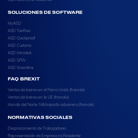
SOLUCIONES DE SOFTWARE
MyASD
ASD Taxflow
ASD Quickproof
ASD Customs
ASD Intrastat
ASD SPW
ASD Smartline
FAQ BREXIT
Ventas de bienes en el Reino Unido (francés)
Ventas de bienes en la UE (francés)
Irlanda del Norte: IVA/impacto aduanero (francés)
NORMATIVAS SOCIALES
Desplazamiento de Trabajadores
Representación de Empresa no Residente