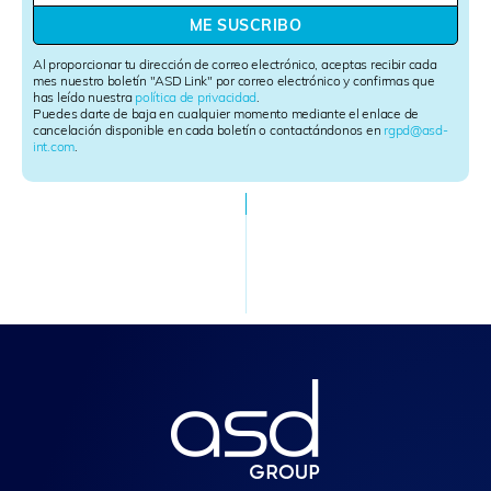
w
ME SUSCRIBO
s
l
Al proporcionar tu dirección de correo electrónico, aceptas recibir cada
e
mes nuestro boletín "ASD Link" por correo electrónico y confirmas que
has leído nuestra
política de privacidad
.
t
Puedes darte de baja en cualquier momento mediante el enlace de
t
cancelación disponible en cada boletín o contactándonos en
rgpd@asd-
e
int.com
.
r
S
i
g
n
u
p