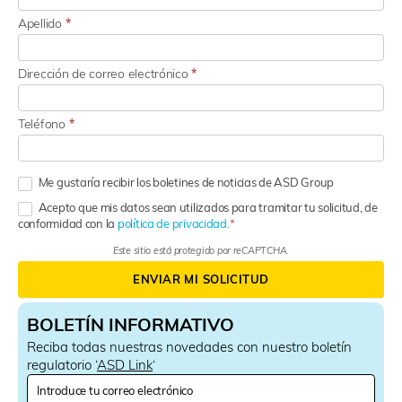
Apellido
*
Dirección de correo electrónico
*
Teléfono
*
Me gustaría recibir los boletines de noticias de ASD Group
Acepto que mis datos sean utilizados para tramitar tu solicitud, de
conformidad con la
política de privacidad.
Este sitio está protegido por reCAPTCHA.
ENVIAR MI SOLICITUD
BOLETÍN INFORMATIVO
Reciba todas nuestras novedades con nuestro boletín
regulatorio ‘
ASD Link
‘
N
e