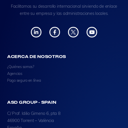
Facilitamos su desarrollo internacional sirviendo de enlace
entre su empresa y las administraciones locales.
ACERCA DE NOSOTROS
¿Quiénes somos?
Agencias
Pago seguro en línea
ASD GROUP - SPAIN
C/ Prof. Idilio Gimeno 6, pta 8
46900 Torrent – València
España