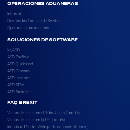
OPERACIONES ADUANERAS
Intrastat
Declaración Europea de Servicios
Operaciones de aduanas
SOLUCIONES DE SOFTWARE
MyASD
ASD Taxflow
ASD Quickproof
ASD Customs
ASD Intrastat
ASD SPW
ASD Smartline
FAQ BREXIT
Ventas de bienes en el Reino Unido (francés)
Ventas de bienes en la UE (francés)
Irlanda del Norte: IVA/impacto aduanero (francés)