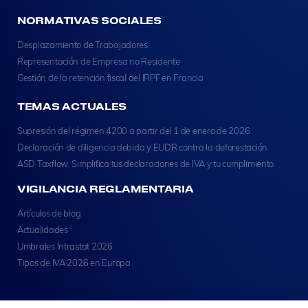
NORMATIVAS SOCIALES
Desplazamiento de Trabajadores
Representación de Empresa no Residente
Gestión de la retención fiscal del IRPF en Francia
TEMAS ACTUALES
Supresión del régimen 4200 a partir del 1 de enero de 2026
Declaración de diligencia debida y EUDR contra la deforestación
ASD Taxflow: Simplifica tus declaraciones de IVA y tu cumplimiento
VIGILANCIA REGLAMENTARIA
Artículos de blog
Actualidades
Umbrales Intrastat 2026
Tipos de IVA 2026 en Europa