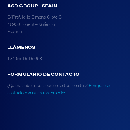
ASD GROUP - SPAIN
C/ Prof. Idilio Gimeno 6, pta 8
46900 Torrent – València
España
LLÁMENOS
+34 96 15 15 068
FORMULARIO DE CONTACTO
¿Quiere saber más sobre nuestras ofertas?
Póngase en
contacto con nuestros expertos.