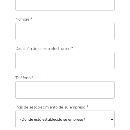
t
o
r
d
Nombre
*
e
a
c
t
i
Dirección de correo electrónico
*
v
i
d
a
d
Teléfono
*
País de establecimiento de su empresa
*