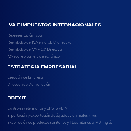
IVA E IMPUESTOS INTERNACIONALES
Representación fiscal
Reembolso del IVA en la UE 8ª directiva
Reembolso de IVA – 13ª Directiva
IVA sobre o comércio electrónico
ESTRATEGIA EMPRESARIAL
Creación de Empresa
Dirección de Domiciliación
BREXIT
Controles veterinarios y SPS (SIVEP)
Importación y exportación de équidos y animales vivos
Exportación de productos sanitarios y fitosanitarios al RU (inglés)