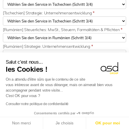
[Tschechien] Strategie: Unternehmensentwicklung
*
[Rumänien] Steuerliches: MwSt., Steuern, Formalitäten & Pflichten
*
[Rumänien] Strategie: Unternehmensentwicklung
*
Salut c'est nous...
[Vereinigtes Königreich] Steuerliches: MwSt., Steuern, Formalitäten &
les Cookies !
Pflichten
*
On a attendu d'être sûrs que le contenu de ce site
[Vereinigtes Königreich] Zoll: Operationen, Formalitäten und
vous intéresse avant de vous déranger, mais on aimerait bien vous
Verpflichtungen
*
accompagner pendant votre visite...
C'est OK pour vous ?
Consulter notre politique de confidentialité
[Slowakei] Steuerliches: MwSt., Steuern, Formalitäten & Pflichten
*
E-Reporting in Frankreich ab dem 01.09.2026
:
Consentements certifiés par
Ausländische Unternehmen, bereiten Sie sich vor!
Non merci
Je choisis
OK pour moi
[Slowakei] Zoll: Operationen, Formalitäten und Verpflichtungen
*
Mehr erfahren