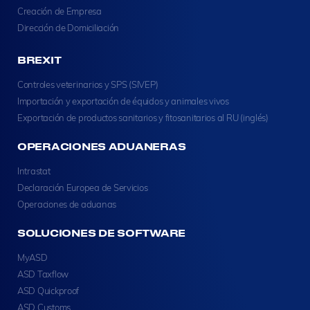
Creación de Empresa
Dirección de Domiciliación
BREXIT
Controles veterinarios y SPS (SIVEP)
Importación y exportación de équidos y animales vivos
Exportación de productos sanitarios y fitosanitarios al RU (inglés)
OPERACIONES ADUANERAS
Intrastat
Declaración Europea de Servicios
Operaciones de aduanas
SOLUCIONES DE SOFTWARE
MyASD
ASD Taxflow
ASD Quickproof
ASD Customs