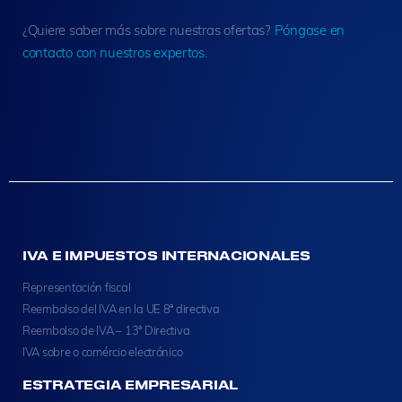
¿Quiere saber más sobre nuestras ofertas?
Póngase en
contacto con nuestros expertos.
IVA E IMPUESTOS INTERNACIONALES
Representación fiscal
Reembolso del IVA en la UE 8ª directiva
Reembolso de IVA – 13ª Directiva
IVA sobre o comércio electrónico
ESTRATEGIA EMPRESARIAL