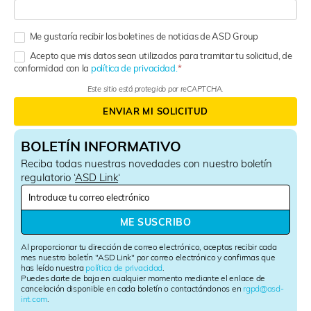
Me gustaría recibir los boletines de noticias de ASD Group
Acepto que mis datos sean utilizados para tramitar tu solicitud, de
conformidad con la
política de privacidad.
Este sitio está protegido por reCAPTCHA.
ENVIAR MI SOLICITUD
BOLETÍN INFORMATIVO
Reciba todas nuestras novedades con nuestro boletín
regulatorio ‘
ASD Link
‘
N
e
w
ME SUSCRIBO
s
l
Al proporcionar tu dirección de correo electrónico, aceptas recibir cada
e
mes nuestro boletín "ASD Link" por correo electrónico y confirmas que
has leído nuestra
política de privacidad
.
t
Puedes darte de baja en cualquier momento mediante el enlace de
t
cancelación disponible en cada boletín o contactándonos en
rgpd@asd-
e
int.com
.
r