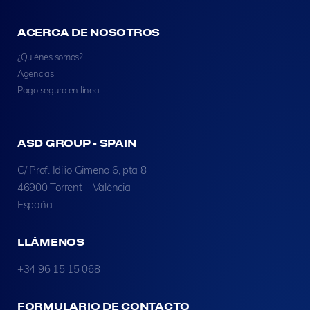
ACERCA DE NOSOTROS
¿Quiénes somos?
Agencias
Pago seguro en línea
ASD GROUP - SPAIN
C/ Prof. Idilio Gimeno 6, pta 8
46900 Torrent – València
España
LLÁMENOS
+34 96 15 15 068
FORMULARIO DE CONTACTO