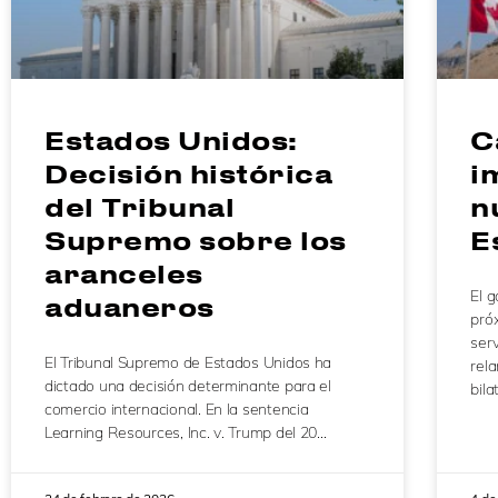
Estados Unidos:
C
Decisión histórica
i
del Tribunal
n
Supremo sobre los
E
aranceles
El 
aduaneros
pró
serv
El Tribunal Supremo de Estados Unidos ha
rel
dictado una decisión determinante para el
bila
comercio internacional. En la sentencia
Learning Resources, Inc. v. Trump del 20…