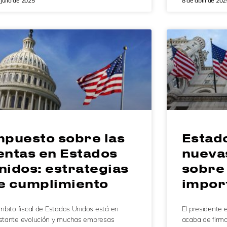
 julio de 2025
8 de abril de 202
mpuesto sobre las
Estad
entas en Estados
nueva
nidos: estrategias
sobre 
e cumplimiento
impor
mbito fiscal de Estados Unidos está en
El presidente
stante evolución y muchas empresas
acaba de firma