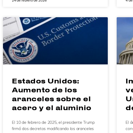
24 de febrero de 2026
4 de
Estados Unidos:
I
Aumento de los
v
aranceles sobre el
U
acero y el aluminio
d
El 10 de febrero de 2025, el presidente Trump
El á
firmó dos decretos modificando los aranceles
con