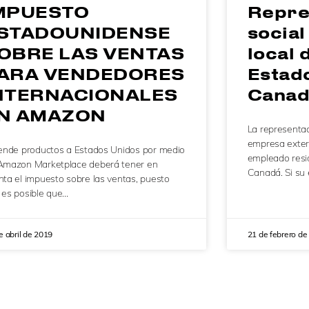
MPUESTO
Repre
STADOUNIDENSE
social
OBRE LAS VENTAS
local 
ARA VENDEDORES
Estad
NTERNACIONALES
Canad
N AMAZON
La representac
empresa extern
vende productos a Estados Unidos por medio
empleado resi
Amazon Marketplace deberá tener en
Canadá. Si su
nta el impuesto sobre las ventas, puesto
 es posible que…
e abril de 2019
21 de febrero de