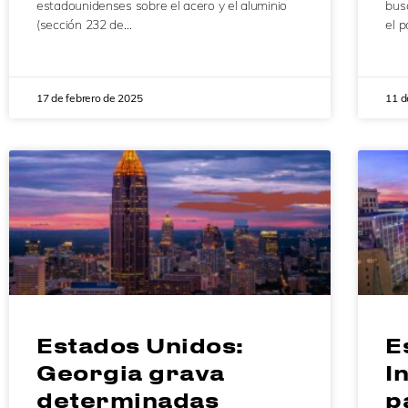
estadounidenses sobre el acero y el aluminio
bus
(sección 232 de…
el p
17 de febrero de 2025
11 d
Estados Unidos:
E
Georgia grava
I
determinadas
p