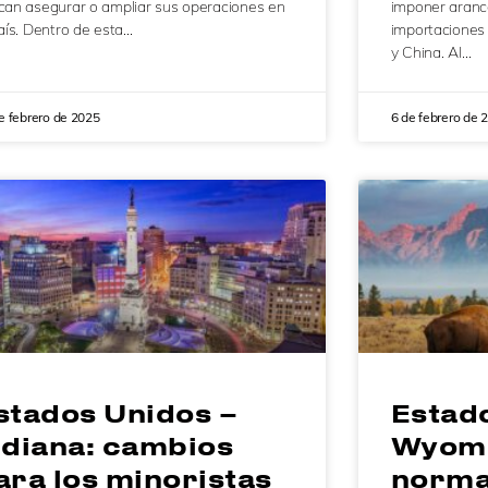
can asegurar o ampliar sus operaciones en
imponer aranc
aís. Dentro de esta…
importaciones
y China. Al…
e febrero de 2025
6 de febrero de 
stados Unidos –
Estad
ndiana: cambios
Wyomi
ara los minoristas
norma