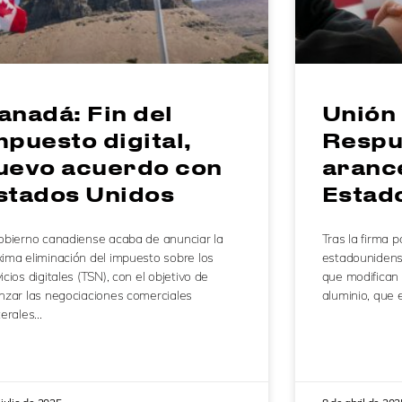
anadá: Fin del
Unión
mpuesto digital,
Respue
uevo acuerdo con
aranc
stados Unidos
Estad
gobierno canadiense acaba de anunciar la
Tras la firma p
xima eliminación del impuesto sobre los
estadounidens
icios digitales (TSN), con el objetivo de
que modifican 
anzar las negociaciones comerciales
aluminio, que 
terales…