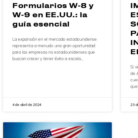
Formularios W-8 y
I
W-9 en EE.UU.: la
E
guía esencial
S
P
La expansión en el mercado estadounidense
I
representa a menudo una gran oportunidad
E
para las empresas no estadounidenses que
buscan crecer y tener éxito a escala…
Si 
de 
cue
que
4 de abril de 2024
23 d