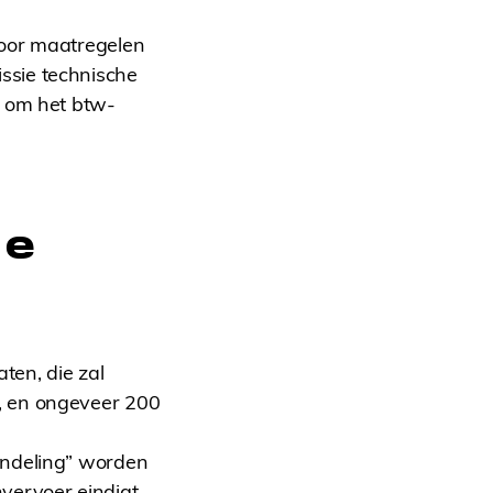
voor maatregelen
ssie technische
l om het btw-
le
ten, die zal
n, en ongeveer 200
andeling” worden
vervoer eindigt