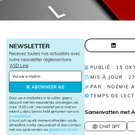
NEWSLETTER
Recevez toutes nos actualités avec
notre newsletter réglementaire
‘
ASD Link
‘
PUBLIÉ : 15 O
N
MIS À JOUR : 2
e
w
PAR : NOÉMIE 
IK ABONNEER ME
s
TEMPS DE LECT
l
Door uw e-mailadres in te vullen, gaat u
e
akkoord met het maandelijks ontvangen van
onze "ASD Link" nieuwsbrief per e-mail en
t
Samenvatten met A
erkent u dat u kennis hebt genomen van ons
t
privacybeleid
.
e
U kunt zich op elk moment afmelden via de
r
afmeldlink in elke nieuwsbrief of door contact
CHAT GPT
met ons op te nemen via
gdpr@asd-int.com
.
S