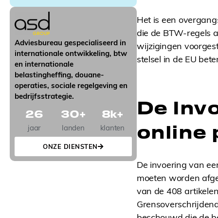
i
g
Het is een overgang
n
u
die de BTW-regels a
p
Adviesbureau gespecialiseerd in
wijzigingen voorges
internationale ontwikkeling, btw
stelsel in de EU bet
en internationale
belastingheffing, douane-
operaties, sociale regelgeving en
bedrijfsstrategie.
De Inv
26
30
+
8
k+
online
jaar
landen
klanten
ONZE DIENSTEN
De invoering van een 
moeten worden afges
van de 408 artikelen
Grensoverschrijdend
beschouwd die de be