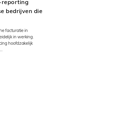
-reporting
e bedrijven die
e facturatie in
eidelijk in werking.
cing hoofdzakelijk
e…