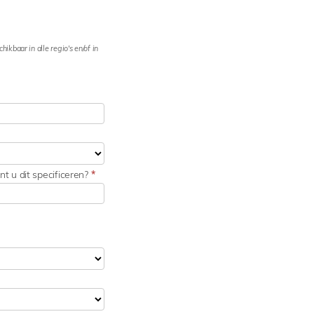
kbaar in alle regio's en/of in
t u dit specificeren?
*