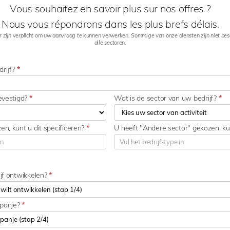
Vous souhaitez en savoir plus sur nos offres ?
Nous vous répondrons dans les plus brefs délais.
zijn verplicht om uw aanvraag te kunnen verwerken. Sommige van onze diensten zijn niet beschi
alle sectoren.
rijf?
*
gevestigd?
*
Wat is de sector van uw bedrijf?
*
en, kunt u dit specificeren?
*
U heeft "Andere sector" gekozen, kun
ijf ontwikkelen?
*
Spanje?
*