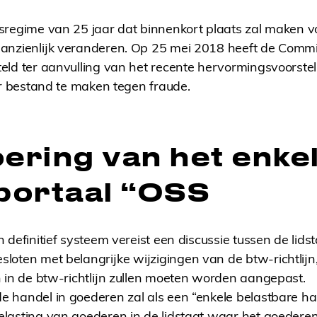
sregime van 25 jaar dat binnenkort plaats zal maken 
anzienlijk veranderen. Op 25 mei 2018 heeft de Commi
teld ter aanvulling van het recente hervormingsvoorste
er bestand te maken tegen fraude.
oering van het enke
 portaal “OSS
definitief systeem vereist een discussie tussen de lidsta
loten met belangrijke wijzigingen van de btw-richtlij
 in de btw-richtlijn zullen moeten worden aangepast.
e handel in goederen zal als een “enkele belastbare h
lasting van goederen in de lidstaat waar het goederen