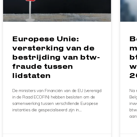
Europese Unie:
B
versterking van de
m
bestrijding van btw-
b
fraude tussen
w
lidstaten
2
De ministers van Financiën van de EU (verenigd
Na 
in de Raad ECOFIN) hebben besloten om de
Belg
samenwerking tussen verschillende Europese
inw
instanties die gespecialiseerd zijn in…
btw
aan