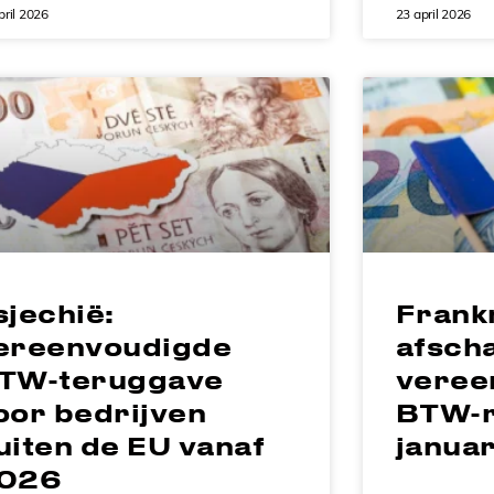
pril 2026
23 april 2026
sjechië:
Frankr
ereenvoudigde
afscha
TW-teruggave
veree
oor bedrijven
BTW-r
uiten de EU vanaf
janua
026