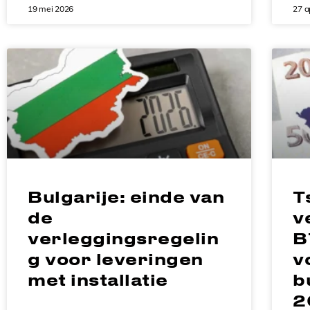
19 mei 2026
27 a
Bulgarije: einde van
T
de
v
verleggingsregelin
B
g voor leveringen
v
met installatie
b
2