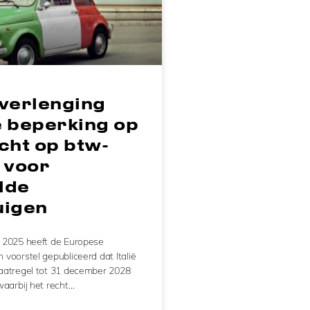
: verlenging
e beperking op
cht op btw-
 voor
lde
uigen
 2025 heeft de Europese
voorstel gepubliceerd dat Italië
aatregel tot 31 december 2028
waarbij het recht…