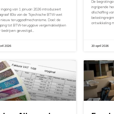
De begrotings
ingrijpende h
 ingang van 1 januari 2026 introduceert
afschaffing va
agraaf 83a van de Tsjechische BTW-wet
belastingregim
 nieuw teruggaafmechanisme. Doel: de
ontwikkeling m
gang tot BTW-teruggave vergemakkelijken
r bedrijven gevestigd…
pril 2026
20 april 2026