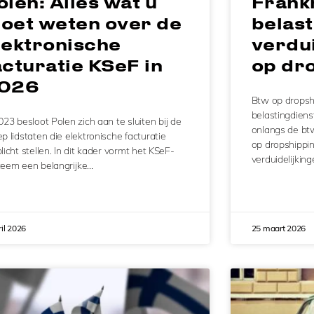
olen: Alles wat u
Frankr
oet weten over de
belast
lektronische
verdui
acturatie KSeF in
op dr
026
Btw op dropsh
belastingdiens
023 besloot Polen zich aan te sluiten bij de
onlangs de btw
p lidstaten die elektronische facturatie
op dropshippin
licht stellen. In dit kader vormt het KSeF-
verduidelijkin
teem een belangrijke…
ril 2026
25 maart 2026