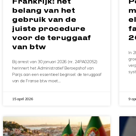
Frankrijk: het
P
belang van het
m
gebruik van de
e
juiste procedure
f
voor de teruggaaf
2
van btw
In 2
groe
Bij arrest van 30 januari 2026 (nr. 24PA02052)
verp
herinnert het Administratief Beroepshof van
sys
Parijs aan een essentieel beginsel: de teruggaaf
van de Franse btw moet…
15 april 2026
9 ap