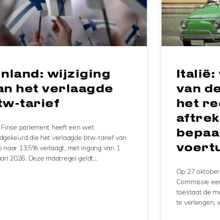
inland: wijziging
Italië
an het verlaagde
van d
tw-tarief
het re
aftrek
 Finse parlement heeft een wet
bepaa
dgekeurd die het verlaagde btw-tarief van
voert
 naar 13,5% verlaagt, met ingang van 1
uari 2026. Deze maatregel geldt…
Op 27 oktober
Commissie een 
toestaat de m
te verlengen, 