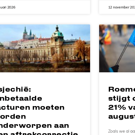
nuari 2026
12 november 20
sjechië:
Roeme
nbetaalde
stijgt
acturen moeten
21% va
orden
augus
nderworpen aan
Zoals we al aa
en aftrekcorrectie