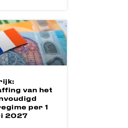
ijk:
ffing van het
nvoudigd
egime per 1
ri 2027