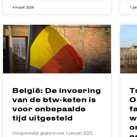
4 maart 2026
7 ja
België: De invoering
T
van de btw-keten is
O
voor onbepaalde
f
tijd uitgesteld
w
o
Oorspronkelijk gepland voor 1 januari 2025,
e