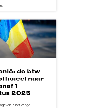
25
nië: de btw
 officieel naar
naf 1
tus 2025
ngaven in het vorige