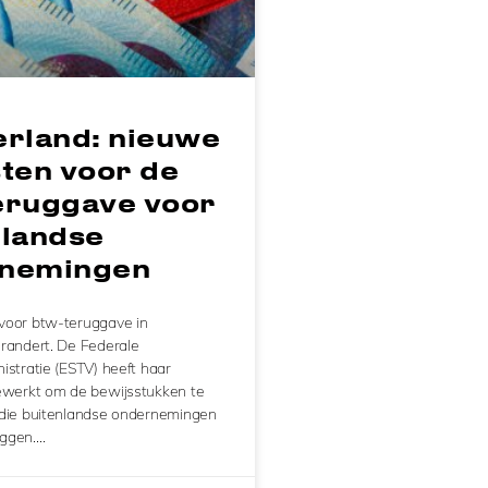
erland: nieuwe
sten voor de
eruggave voor
nlandse
nemingen
voor btw-teruggave in
randert. De Federale
istratie (ESTV) heeft haar
jgewerkt om de bewijsstukken te
n die buitenlandse ondernemingen
eggen….