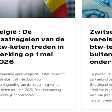
elgië : De
Zwits
aatregelen van de
verei
tw-keten treden in
btw-t
erking op 1 mei
buite
026
onder
meerdere opeenvolgende uitstel, bevestigt
De procedure 
ië uiteindelijk de datum van
Zwitserland ve
erkingtreding van de hervorming van de
Belastingadmin
-keten op 1 mei 2026. Deze hervorming,
richtlijnen bi
vankelijk aangekondigd…
verduidelijke
moeten overl