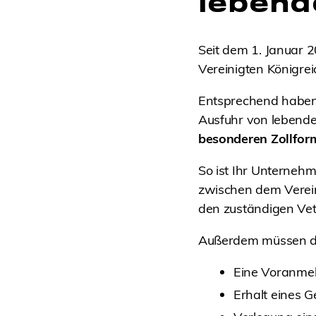
lebend
Seit dem 1. Januar 
Vereinigten Königre
Entsprechend haben s
Ausfuhr von lebende
besonderen Zollform
So ist Ihr Unterneh
zwischen dem Vereini
den zuständigen Vet
Außerdem müssen di
Eine Voranme
Erhalt eines G