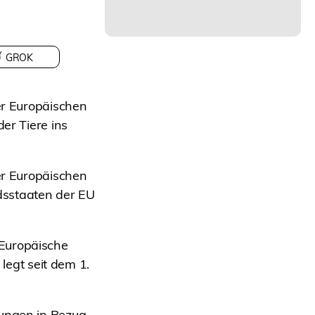
GROK
der Europäischen
er Tiere ins
der Europäischen
edsstaaten der EU
 Europäische
egt seit dem 1.
tungen in Bezug