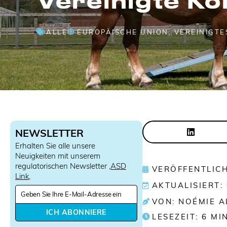
ALLE
EUROPÄISCHE UNION
,
VEREINIGTE
NEWSLETTER
Erhalten Sie alle unsere
Neuigkeiten mit unserem
regulatorischen Newsletter ‚
ASD
VERÖFFENTLICH
Link
‚
AKTUALISIERT:
N
e
VON: NOÉMIE 
w
ICH ABONNIERE
LESEZEIT:
6
MI
s