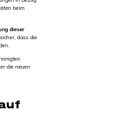
täten beim
ung dieser
 sicher, dass die
den.
reinigten
ier die neuen
auf