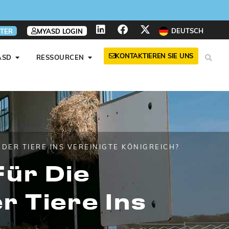
nen
nen
nen
DEUTSCH
TER
MYASD LOGIN
KONTAKTIEREN SIE UNS
ASD
RESSOURCEN
DER TIERE INS VEREINIGTE KÖNIGREICH?
Für Die
r Tiere Ins