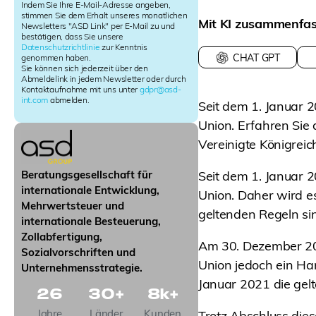
l
Indem Sie Ihre E-Mail-Adresse angeben,
e
stimmen Sie dem Erhalt unseres monatlichen
Mit KI zusammenfa
Newsletters "ASD Link" per E-Mail zu und
t
bestätigen, dass Sie unsere
t
Datenschutzrichtlinie
zur Kenntnis
e
CHAT GPT
genommen haben.
r
Sie können sich jederzeit über den
Abmeldelink in jedem Newsletter oder durch
S
Kontaktaufnahme mit uns unter
gdpr@asd-
i
int.com
abmelden.
Seit dem 1. Januar 2
g
n
Union. Erfahren Sie 
u
Vereinigte Königreic
p
Seit dem 1. Januar 2
Beratungsgesellschaft für
internationale Entwicklung,
Union. Daher wird es
Mehrwertsteuer und
geltenden Regeln sin
internationale Besteuerung,
Zollabfertigung,
Am 30. Dezember 202
Sozialvorschriften und
Union jedoch ein H
Unternehmensstrategie.
Januar 2021 die gel
26
30
+
8
k+
Jahre
Länder
Kunden
Trotz Abschluss die