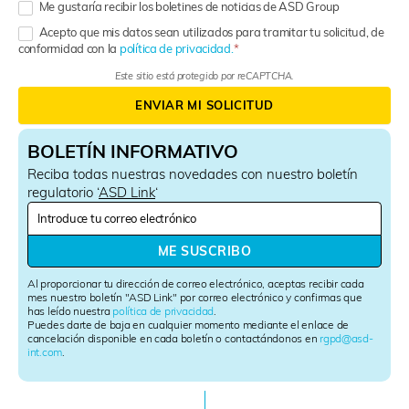
Me gustaría recibir los boletines de noticias de ASD Group
Acepto que mis datos sean utilizados para tramitar tu solicitud, de
conformidad con la
política de privacidad.
Este sitio está protegido por reCAPTCHA.
ENVIAR MI SOLICITUD
BOLETÍN INFORMATIVO
Reciba todas nuestras novedades con nuestro boletín
regulatorio ‘
ASD Link
‘
N
e
w
ME SUSCRIBO
s
l
Al proporcionar tu dirección de correo electrónico, aceptas recibir cada
e
mes nuestro boletín "ASD Link" por correo electrónico y confirmas que
has leído nuestra
política de privacidad
.
t
Puedes darte de baja en cualquier momento mediante el enlace de
t
cancelación disponible en cada boletín o contactándonos en
rgpd@asd-
e
int.com
.
r
S
i