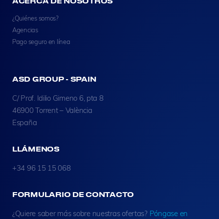
ACERCA DE NOSOTROS
¿Quiénes somos?
Agencias
Pago seguro en línea
ASD GROUP - SPAIN
C/ Prof. Idilio Gimeno 6, pta 8
46900 Torrent – València
España
LLÁMENOS
+34 96 15 15 068
FORMULARIO DE CONTACTO
¿Quiere saber más sobre nuestras ofertas?
Póngase en