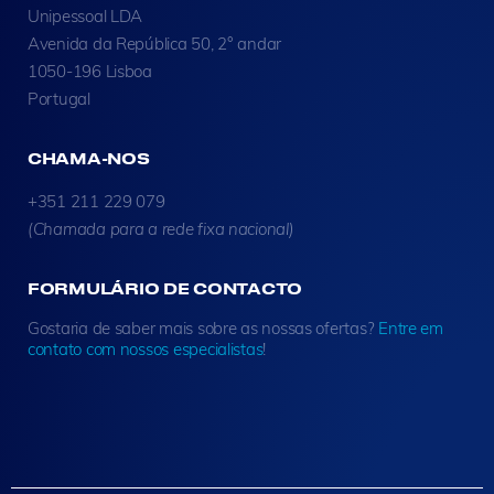
Unipessoal LDA
Avenida da República 50, 2° andar
1050-196 Lisboa
Portugal
CHAMA-NOS
+351 211 229 079
(Chamada para a rede fixa nacional)
FORMULÁRIO DE CONTACTO
Gostaria de saber mais sobre as nossas ofertas?
Entre em
contato com nossos especialistas
!