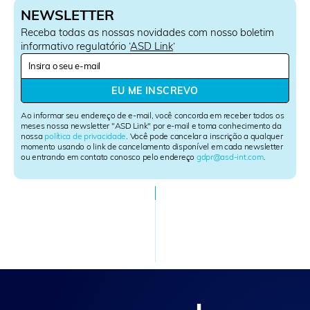
NEWSLETTER
Receba todas as nossas novidades com nosso boletim
informativo regulatório ‘
ASD Link
‘
N
e
w
EU ME INSCREVO
s
l
Ao informar seu endereço de e-mail, você concorda em receber todos os
e
meses nossa newsletter "ASD Link" por e-mail e toma conhecimento da
nossa
política de privacidade
. Você pode cancelar a inscrição a qualquer
t
momento usando o link de cancelamento disponível em cada newsletter
t
ou entrando em contato conosco pelo endereço
gdpr@asd-int.com
.
e
r
S
i
g
n
u
p