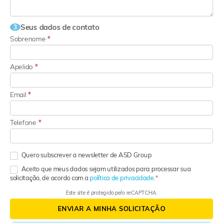
Seus dados de contato
3
Sobrenome
*
Apelido
*
Email
*
Telefone
*
Quero subscrever a newsletter de ASD Group
Aceito que meus dados sejam utilizados para processar sua
solicitação, de acordo com a
política de privacidade.
Este site é protegido pelo reCAPTCHA.
ENVIAR A MINHA SOLICITAÇÃO