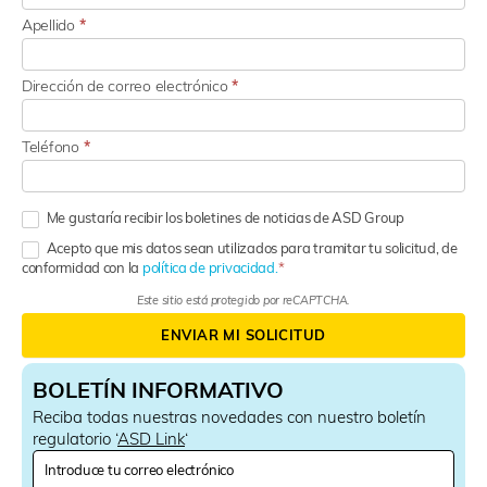
Apellido
*
Dirección de correo electrónico
*
Teléfono
*
Me gustaría recibir los boletines de noticias de ASD Group
Acepto que mis datos sean utilizados para tramitar tu solicitud, de
conformidad con la
política de privacidad.
Este sitio está protegido por reCAPTCHA.
ENVIAR MI SOLICITUD
BOLETÍN INFORMATIVO
Reciba todas nuestras novedades con nuestro boletín
regulatorio ‘
ASD Link
‘
N
e