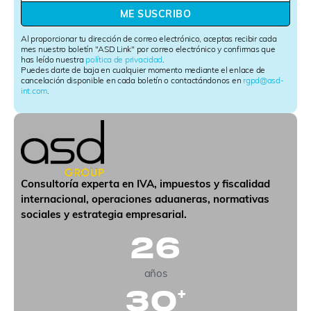
w
ME SUSCRIBO
s
l
Al proporcionar tu dirección de correo electrónico, aceptas recibir cada
e
mes nuestro boletín "ASD Link" por correo electrónico y confirmas que
has leído nuestra
política de privacidad
.
t
Puedes darte de baja en cualquier momento mediante el enlace de
t
cancelación disponible en cada boletín o contactándonos en
rgpd@asd-
e
int.com
.
r
S
i
g
n
u
p
Consultoría experta en IVA, impuestos y fiscalidad
internacional, operaciones aduaneras, normativas
sociales y estrategia empresarial.
26
años
30
+