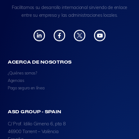
Facilitamos su desarrollo internacional sirviendo de enlace
entre su empresa y las administraciones locales.
ACERCA DE NOSOTROS
¿Quiénes somos?
Agencias
Pago seguro en línea
ASD GROUP - SPAIN
C/ Prof. Idilio Gimeno 6, pta 8
46900 Torrent – València