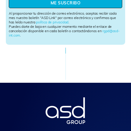
w
ME SUSCRIBO
s
l
Al proporcionar tu dirección de correo electrónico, aceptas recibir cada
e
mes nuestro boletín "ASD Link" por correo electrónico y confirmas que
has leído nuestra
política de privacidad
.
t
Puedes darte de baja en cualquier momento mediante el enlace de
t
cancelación disponible en cada boletín o contactándonos en
rgpd@asd-
e
int.com
.
r
S
i
g
n
u
p