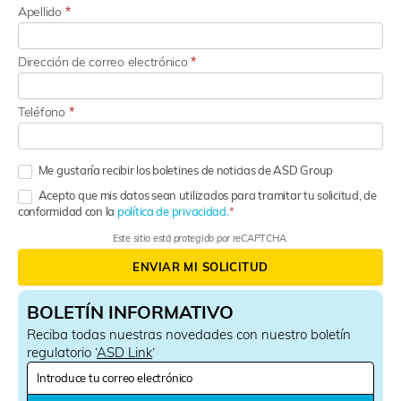
Apellido
*
Dirección de correo electrónico
*
Teléfono
*
Me gustaría recibir los boletines de noticias de ASD Group
Acepto que mis datos sean utilizados para tramitar tu solicitud, de
conformidad con la
política de privacidad.
Este sitio está protegido por reCAPTCHA.
ENVIAR MI SOLICITUD
BOLETÍN INFORMATIVO
Reciba todas nuestras novedades con nuestro boletín
regulatorio ‘
ASD Link
‘
N
e