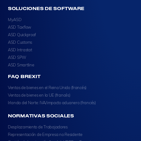
SOLUCIONES DE SOFTWARE
MyASD
ASD Taxflow
ASD Quickproof
ASD Customs
ASD Intrastat
ASD SPW
ASD Smartline
FAQ BREXIT
Ventas de bienes en el Reino Unido (francés)
Ventas de bienes en la UE (francés)
Irlanda del Norte: IVA/impacto aduanero (francés)
NORMATIVAS SOCIALES
Desplazamiento de Trabajadores
Representación de Empresa no Residente