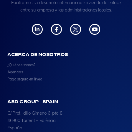
Facilitamos su desarrollo internacional sirviendo de enlace
entre su empresa y las administraciones locales.
ACERCA DE NOSOTROS
¿Quiénes somos?
Agencias
Pago seguro en línea
ASD GROUP - SPAIN
C/ Prof. Idilio Gimeno 6, pta 8
46900 Torrent – València
España