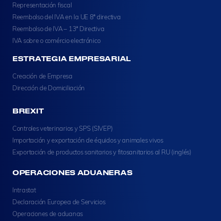
Representación fiscal
Reembolso del IVA en la UE 8ª directiva
Reembolso de IVA – 13ª Directiva
IVA sobre o comércio electrónico
ESTRATEGIA EMPRESARIAL
Creación de Empresa
Dirección de Domiciliación
BREXIT
Controles veterinarios y SPS (SIVEP)
Importación y exportación de équidos y animales vivos
Exportación de productos sanitarios y fitosanitarios al RU (inglés)
OPERACIONES ADUANERAS
Intrastat
Declaración Europea de Servicios
Operaciones de aduanas