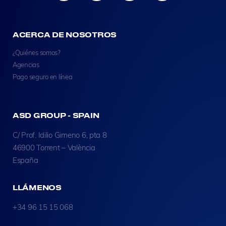
ACERCA DE NOSOTROS
¿Quiénes somos?
Agencias
Pago seguro en línea
ASD GROUP - SPAIN
C/ Prof. Idilio Gimeno 6, pta 8
46900 Torrent – València
España
LLÁMENOS
+34 96 15 15 068