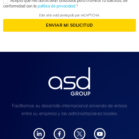
Acepto que mis datos sean utilizados para tramitar tu solicitud, de
conformidad con la
política de privacidad.
Este sitio está protegido por reCAPTCHA.
ENVIAR MI SOLICITUD
Facilitamos su desarrollo internacional sirviendo de enlace
entre su empresa y las administraciones locales.