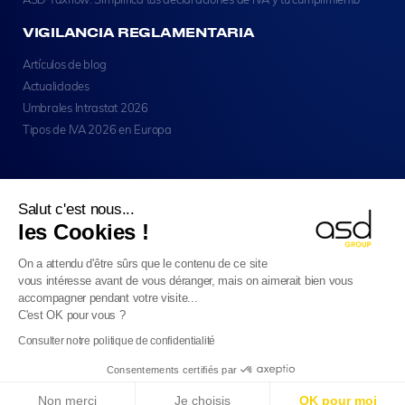
VIGILANCIA REGLAMENTARIA
Artículos de blog
Actualidades
Umbrales Intrastat 2026
Tipos de IVA 2026 en Europa
Salut c'est nous...
les Cookies !
Copyright © ASD Group 2026 - Todos Los Derechos
On a attendu d'être sûrs que le contenu de ce site
Reservados
vous intéresse avant de vous déranger, mais on aimerait bien vous
Aviso Legal (en Inglés)
accompagner pendant votre visite...
Privacidad Y Confidencialidad (en Inglés)
Cookies (in Inglés)
C'est OK pour vous ?
Mapa Del Sitio
Español (ES)
Consulter notre politique de confidentialité
Consentements certifiés par
E-Reporting en Francia a partir del 01/09/2026
: ¡Si
Non merci
Je choisis
OK pour moi
tu empresa es extranjera, prepárate!
Más información