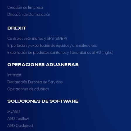
Creación de Empresa
Dirección de Domiciliación
BREXIT
Controles veterinarios y SPS (SIVEP)
Importación y exportación de équidos y animales vivos
Exportación de productos sanitarios y fitosanitarios al RU (inglés)
OPERACIONES ADUANERAS
Intrastat
Declaración Europea de Servicios
Operaciones de aduanas
SOLUCIONES DE SOFTWARE
MyASD
ASD Taxflow
ASD Quickproof