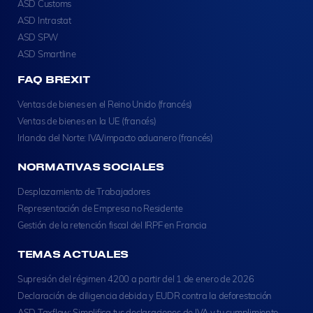
ASD Customs
ASD Intrastat
ASD SPW
ASD Smartline
FAQ BREXIT
Ventas de bienes en el Reino Unido (francés)
Ventas de bienes en la UE (francés)
Irlanda del Norte: IVA/impacto aduanero (francés)
NORMATIVAS SOCIALES
Desplazamiento de Trabajadores
Representación de Empresa no Residente
Gestión de la retención fiscal del IRPF en Francia
TEMAS ACTUALES
Supresión del régimen 4200 a partir del 1 de enero de 2026
Declaración de diligencia debida y EUDR contra la deforestación
ASD Taxflow: Simplifica tus declaraciones de IVA y tu cumplimiento