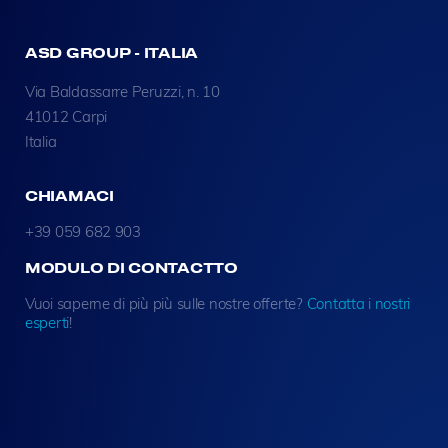
ASD GROUP - ITALIA
Via Baldassarre Peruzzi, n. 10
41012 Carpi
Italia
CHIAMACI
+39 059 682 903
MODULO DI CONTACTTO
Vuoi saperne di più più sulle nostre offerte?
Contatta i nostri
esperti
!