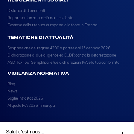
Distacco di dipendenti
Rappresentanza società non residente
Gestione della ritenuta di imposta alla fonte in Francia
TEMATICHE DI ATTUALITÀ
Soppressione del regime 4200 a partire dal 1° gennaio 2026
Dichiarazione di due diligence ed EUDR contro la deforestazione
ASD Taxflow: Semplifica le tue dichiarazioni IVA e la tua conformità
VIGILANZA NORMATIVA
Blog
News
Soglie Intrastat 2026
Aliquote IVA 2026 in Europa
Salut c'est nous...