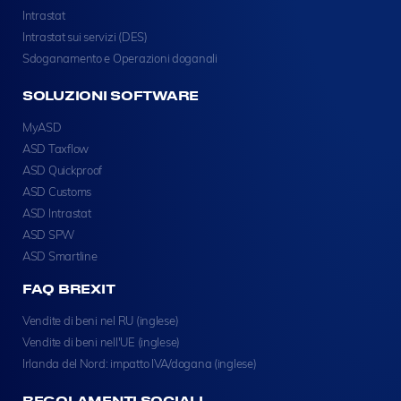
Intrastat
Intrastat sui servizi (DES)
Sdoganamento e Operazioni doganali
SOLUZIONI SOFTWARE
MyASD
ASD Taxflow
ASD Quickproof
ASD Customs
ASD Intrastat
ASD SPW
ASD Smartline
FAQ BREXIT
Vendite di beni nel RU (inglese)
Vendite di beni nell'UE (inglese)
Irlanda del Nord: impatto IVA/dogana (inglese)
REGOLAMENTI SOCIALI