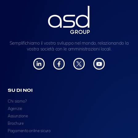
Semplifichiamo il vostro sviluppo nel mondo, relazionando la
vostra società con le amministrazioni locali.
SU DI NOI
Chi siamo?
Agenzie
Assunzione
Brochure
Pagamento online sicuro