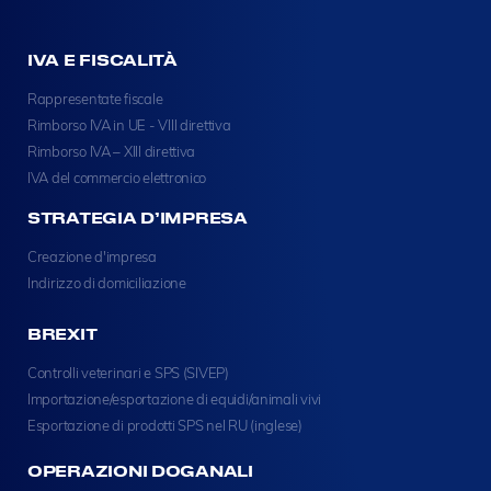
IVA E FISCALITÀ
Rappresentate fiscale
Rimborso IVA in UE - VIII direttiva
Rimborso IVA – XIII direttiva
IVA del commercio elettronico
STRATEGIA D’IMPRESA
Creazione d'impresa
Indirizzo di domiciliazione
BREXIT
Controlli veterinari e SPS (SIVEP)
Importazione/esportazione di equidi/animali vivi
Esportazione di prodotti SPS nel RU (inglese)
OPERAZIONI DOGANALI