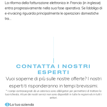
La riforma della fatturazione elettronica in Francia (in inglesse)
entra progressivamente nella sua fase operativa. Se l’obbligo di
e-invoicing riguarda principalmente le operazioni domestiche
tra…
CONTATTA I NOSTRI
ESPERTI
Vuoi saperne di più sulle nostre offerte? I nostri
esperti ti risponderanno in tempi brevissimi.
* I campi contrassegnati da un asterisco sono obbligatori per permetterci di trattare la
tua richiesta. Alcuni dei nostri servizi non sono disponibili in tutte le regioni e/o in tutti i
settori.
La tua azienda
1