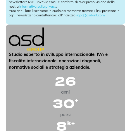
e
newsletter "ASD Link" via email e confermi di aver preso visione della
nostra
informativa sulla privacy
.
t
Puoi annullare l’iscrizione in qualsiasi momento tramite il link presente in
t
ogni newsletter o contattandoci all’indirizzo
rgpd@asd-int.com
.
e
r
S
i
g
n
u
Studio esperto in sviluppo internazionale, IVA e
p
fiscalità internazionale, operazioni doganali,
normative sociali e strategia aziendale.
26
anni
30
+
paesi
8
k+