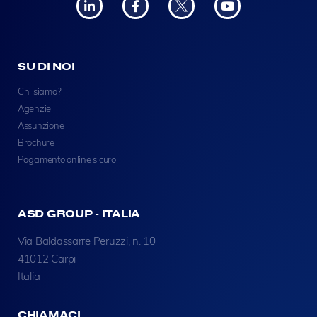
SU DI NOI
Chi siamo?
Agenzie
Assunzione
Brochure
Pagamento online sicuro
ASD GROUP - ITALIA
Via Baldassarre Peruzzi, n. 10
41012 Carpi
Italia
CHIAMACI