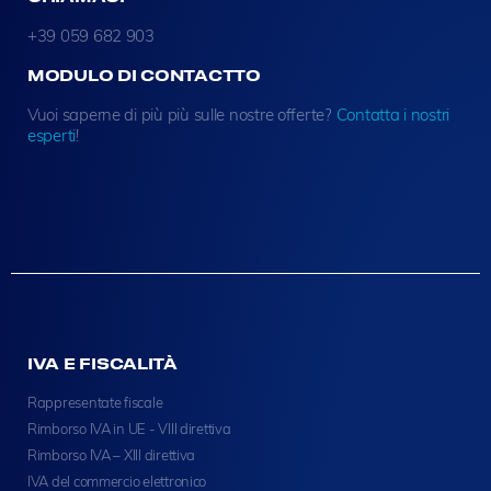
+39 059 682 903
MODULO DI CONTACTTO
Vuoi saperne di più più sulle nostre offerte?
Contatta i nostri
esperti
!
IVA E FISCALITÀ
Rappresentate fiscale
Rimborso IVA in UE - VIII direttiva
Rimborso IVA – XIII direttiva
IVA del commercio elettronico