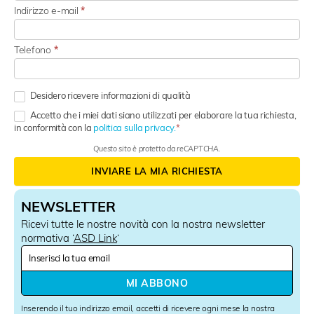
Indirizzo e-mail
*
Telefono
*
Desidero ricevere informazioni di qualità
Accetto che i miei dati siano utilizzati per elaborare la tua richiesta,
in conformità con la
politica sulla privacy.
Questo sito è protetto da reCAPTCHA.
INVIARE LA MIA RICHIESTA
NEWSLETTER
Ricevi tutte le nostre novità con la nostra newsletter
normativa ‘
ASD Link
‘
N
e
w
MI ABBONO
s
l
Inserendo il tuo indirizzo email, accetti di ricevere ogni mese la nostra