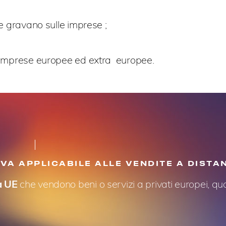
e gravano sulle imprese ;
 imprese europee ed extra europee.
IVA APPLICABILE ALLE VENDITE A DISTA
a UE
che vendono beni o servizi a privati europei, qual