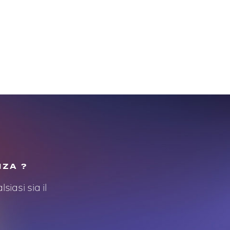
NZA ?
siasi sia il