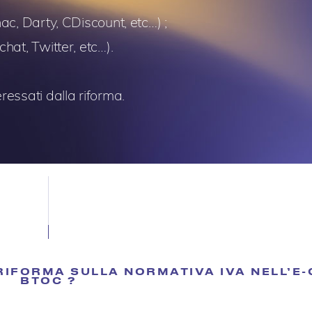
c, Darty, CDiscount, etc…) ;
at, Twitter, etc…).
essati dalla riforma.
RIFORMA SULLA NORMATIVA IVA NELL’
BTOC ?