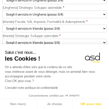
[Ungheria] Strategia: Sviluppo aziendale
*
[Irlanda] Fiscale: IVA, Imposte, Formalità & Adempimenti
*
[Irlanda] Strategia: Sviluppo aziendale
*
[Lettonia] Fiscale: IVA, Imposte, Formalità & Adempimenti
*
Salut c'est nous...
les Cookies !
[Lettonia] Dogana: Operazioni, formalità ed adempimenti
*
On a attendu d'être sûrs que le contenu de ce site
vous intéresse avant de vous déranger, mais on aimerait bien vous
accompagner pendant votre visite...
[Lettonia] Strategia: Sviluppo aziendale
*
C'est OK pour vous ?
Consulter notre politique de confidentialité
[Lituania] Fiscale: IVA, Imposte, Formalità & Adempimenti
*
Consentements certifiés par
E-Reporting in Francia dal 01/09/2026
: Se la tua
Non merci
Je choisis
OK pour moi
azienda è estera, preparati!
Scopri di più
[Lituania] Dogana: Operazioni, formalità ed adempimenti
*