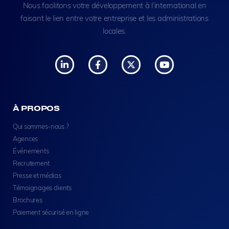
Nous facilitons votre développement à l’international en
faisant le lien entre votre entreprise et les administrations
locales.
À PROPOS
Qui sommes-nous ?
Agences
Événements
Recrutement
Presse et médias
Témoignages clients
Brochures
Paiement sécurisé en ligne