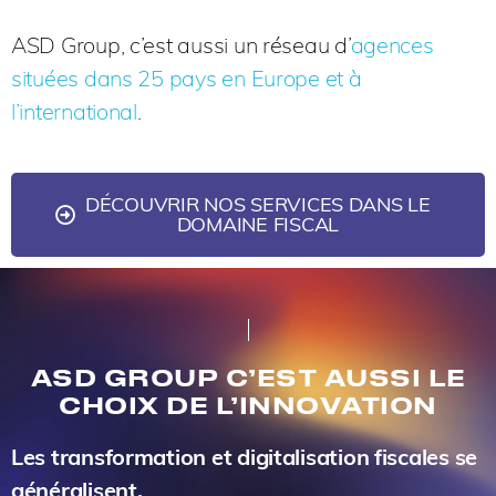
ASD Group, c’est aussi un réseau d’
agences
situées dans 25 pays en Europe et à
l’international
.
DÉCOUVRIR NOS SERVICES DANS LE
DOMAINE FISCAL
ASD GROUP C’EST AUSSI LE
CHOIX DE L’INNOVATION
Les transformation et digitalisation fiscales se
généralisent.