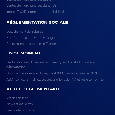
Ventes de marchandises dans l’UE
Impact TVA/Douane en Irlande du Nord
RÉGLEMENTATION SOCIALE
Détachement de Salariés
Représentation de Firme Étrangère
Prélèvement à la source en France
EN CE MOMENT
Déclaration de diligence raisonnée : Que dit le RDUE contre la
déforestation ?
Douane : Suppression du régime 42000 dès le 1er janvier 2026
ASD Taxflow: Simplifiez vos déclarations de TVA et votre conformité
VEILLE RÉGLEMENTAIRE
Articles de blog
News et actualités
Seuils Intrastat 2026