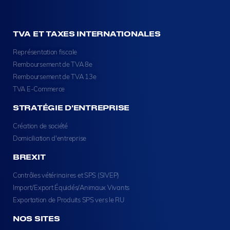
TVA ET TAXES INTERNATIONALES
Représentation fiscale
Remboursement de TVA 8e
Remboursement de TVA 13e
TVA E-Commerce
STRATÉGIE D'ENTREPRISE
Création de société
Domiciliation d'entreprise
BREXIT
Contrôles vétérinaires et SPS (SIVEP)
Import/Export Équidés/Animaux Vivants
Exportation de Produits SPS vers le RU
NOS SITES