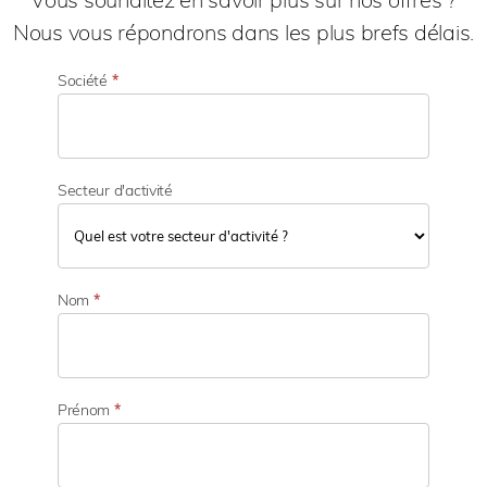
Nous vous répondrons dans les plus brefs délais.
Société
*
Secteur d'activité
S
e
Nom
*
c
t
e
u
r
Prénom
*
d
'
a