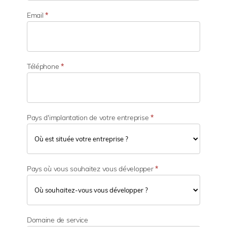
c
t
Email
*
i
v
i
t
é
Téléphone
*
Pays d'implantation de votre entreprise
*
Pays où vous souhaitez vous développer
*
Domaine de service