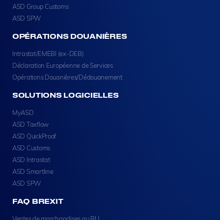
ASD Group Customs
ASD SPW
OPÉRATIONS DOUANIÈRES
Intrastat/EMEBI (ex-DEB)
Déclaration Européenne de Services
Opérations Douanières/Dédouanement
SOLUTIONS LOGICIELLES
MyASD
ASD Taxflow
ASD QuickProof
ASD Customs
ASD Intrastat
ASD Smartline
ASD SPW
FAQ BREXIT
Ventes de marchandises au RU