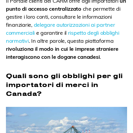
Il Portale clienti del CARM offre agli importatori
un
punto di accesso centralizzato
che permette di
gestire i loro conti, consultare le informazioni
finanziarie,
delegare autorizzazioni ai partner
commerciali
e garantire il
rispetto degli obblighi
normativi
. In altre parole, questa piattaforma
rivoluziona il modo in cui le imprese straniere
interagiscono con le dogane canadesi
.
Quali sono gli obblighi per gli
importatori di merci in
Canada?