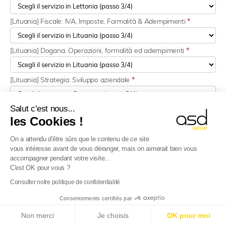
[Lituania] Fiscale: IVA, Imposte, Formalità & Adempimenti
*
[Lituania] Dogana: Operazioni, formalità ed adempimenti
*
[Lituania] Strategia: Sviluppo aziendale
*
Salut c'est nous...
[Lussemburgo] Fiscale: IVA, Imposte, Formalità & Adempimenti
*
les Cookies !
[Lussemburgo] Dogana: Operazioni, formalità ed adempimenti
*
On a attendu d'être sûrs que le contenu de ce site
vous intéresse avant de vous déranger, mais on aimerait bien vous
accompagner pendant votre visite...
[Lussemburgo] Strategia: Sviluppo aziendale
*
C'est OK pour vous ?
Consulter notre politique de confidentialité
[Malta] Fiscale: IVA, Imposte, Formalità & Adempimenti
*
Consentements certifiés par
E-Reporting in Francia dal 01/09/2026
: Se la tua
Non merci
Je choisis
OK pour moi
azienda è estera, preparati!
Scopri di più