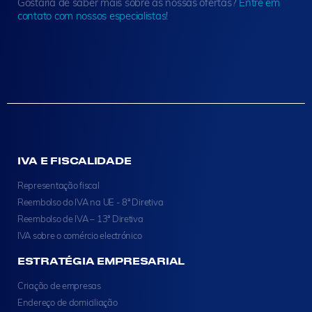
Gostaria de saber mais sobre as nossas ofertas?
Entre em
contato com nossos especialistas
!
IVA E FISCALIDADE
Representação fiscal
Reembolso do IVA na UE - 8ª Diretiva
Reembolso de IVA – 13ª Diretiva
IVA sobre o comércio electrónico
ESTRATÉGIA EMPRESARIAL
Criação de empresas
Endereço de domiciliação