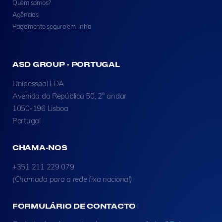
Quem somos?
Agências
Pagamento seguro em linha
ASD GROUP - PORTUGAL
Unipessoal LDA
Avenida da República 50, 2° andar
1050-196 Lisboa
Portugal
CHAMA-NOS
+351 211 229 079
(Chamada para a rede fixa nacional)
FORMULÁRIO DE CONTACTO