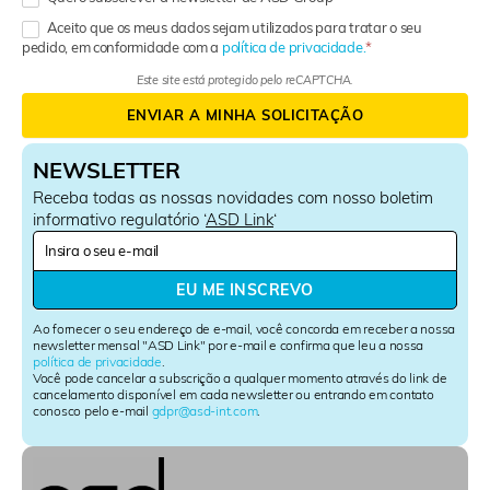
Aceito que os meus dados sejam utilizados para tratar o seu
pedido, em conformidade com a
política de privacidade.
Este site está protegido pelo reCAPTCHA.
ENVIAR A MINHA SOLICITAÇÃO
NEWSLETTER
Receba todas as nossas novidades com nosso boletim
informativo regulatório ‘
ASD Link
‘
N
e
w
EU ME INSCREVO
s
l
Ao fornecer o seu endereço de e-mail, você concorda em receber a nossa
e
newsletter mensal "ASD Link" por e-mail e confirma que leu a nossa
política de privacidade
.
t
Você pode cancelar a subscrição a qualquer momento através do link de
t
cancelamento disponível em cada newsletter ou entrando em contato
e
conosco pelo e-mail
gdpr@asd-int.com
.
r
S
i
g