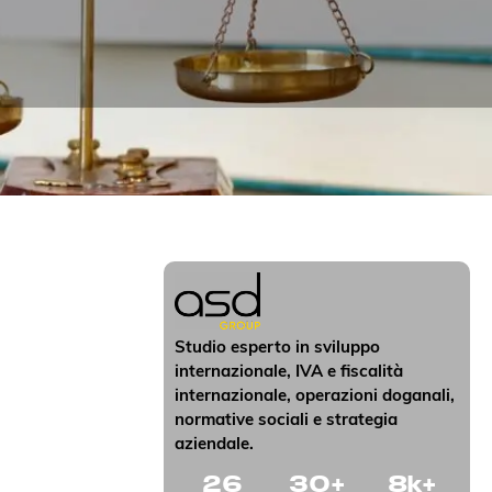
Studio esperto in sviluppo
internazionale, IVA e fiscalità
internazionale, operazioni doganali,
normative sociali e strategia
aziendale.
26
30
+
8
k+