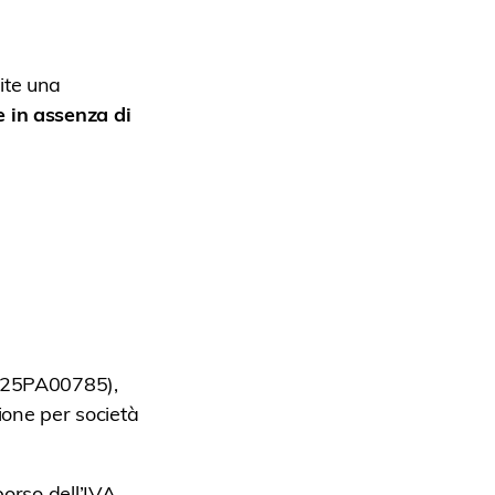
ite una
 in assenza di
° 25PA00785),
ione per società
mborso dell’IVA