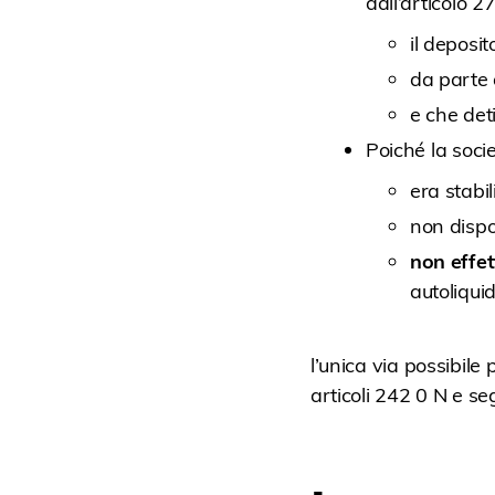
dall’articolo 2
il deposi
da parte 
e che det
Poiché la soc
era stabi
non dispo
non effe
autoliqui
l’unica via possibile 
articoli 242 0 N e seg