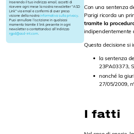
l
Inserendo il tuo indirizzo email, accetti di
e
Con una sentenza de
ricevere ogni mese la nostra newsletter "ASD
Link" via email e confermi di aver preso
t
Parigi ricorda un pri
visione della nostra
informativa sulla privacy
.
t
Puoi annullare l’iscrizione in qualsiasi
tramite la procedur
e
momento tramite il link presente in ogni
r
newsletter o contattandoci all’indirizzo
indipendentemente da 
rgpd@asd-int.com
.
S
i
Questa decisione si i
g
n
u
la sentenza de
p
23PA03373, St
nonché la giur
27/05/2009, n
I fatti
Nel caso di specie,