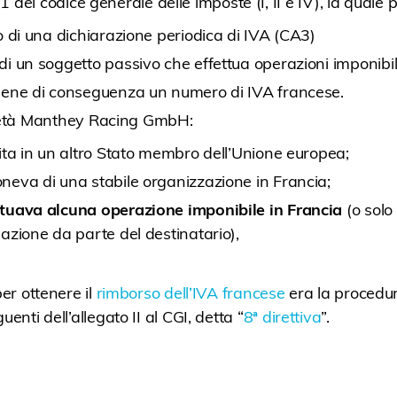
71 del codice generale delle imposte (I, II e IV), la quale
to di una dichiarazione periodica di IVA (CA3)
di un soggetto passivo che effettua operazioni imponibil
iene di conseguenza un numero di IVA francese.
ietà Manthey Racing GmbH:
lita in un altro Stato membro dell’Unione europea;
neva di una stabile organizzazione in Francia;
ttuava alcuna operazione imponibile in Francia
(o solo
dazione da parte del destinatario),
per ottenere il
rimborso dell’IVA francese
era la procedur
uenti dell’allegato II al CGI, detta “
8ª direttiva
”.