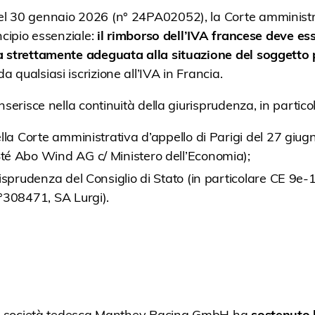
l 30 gennaio 2026 (n° 24PA02052), la Corte amministra
ncipio essenziale:
il rimborso dell’IVA francese deve ess
a strettamente adeguata alla situazione del soggetto
qualsiasi iscrizione all’IVA in Francia.
nserisce nella continuità della giurisprudenza, in partico
lla Corte amministrativa d’appello di Parigi del 27 giu
é Abo Wind AG c/ Ministero dell’Economia);
isprudenza del Consiglio di Stato (in particolare CE 9e-1
°308471, SA Lurgi).
 la società tedesca Manthey Racing GmbH ha
sostenuto 