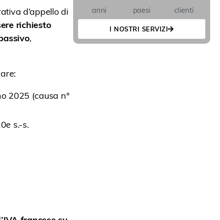
anni
paesi
clienti
tiva d’appello di
ere richiesto
I NOSTRI SERVIZI
 passivo
,
lare:
gno 2025 (causa n°
0e s.-s.
l’IVA francese su