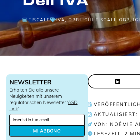
FISCALE
IVA
,
OBBLIGHI FISCALI
,
OBBLIGH
NEWSLETTER
Erhalten Sie alle unsere
Neuigkeiten mit unserem
regulatorischen Newsletter ‘
ASD
VERÖFFENTLICH
Link
‘
AKTUALISIERT: 
N
e
VON: NOÉMIE 
w
MI ABBONO
LESEZEIT:
2
MI
s