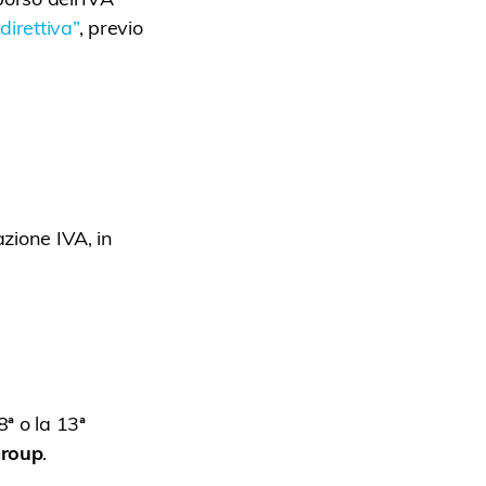
direttiva”
, previo
azione IVA, in
ª o la 13ª
Group
.