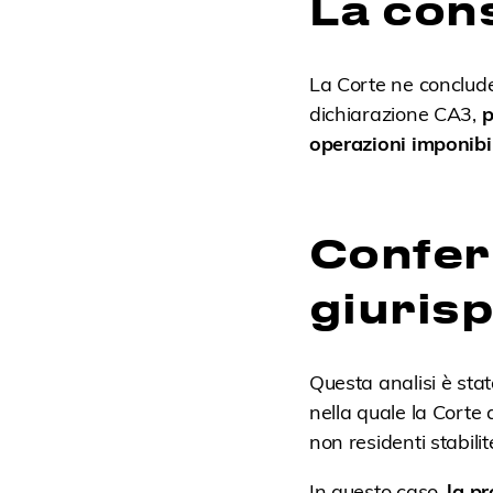
La con
La Corte ne conclud
dichiarazione CA3,
p
operazioni imponibil
Confer
giuris
Questa analisi è st
nella quale la Corte 
non residenti stabili
In questo caso,
la p