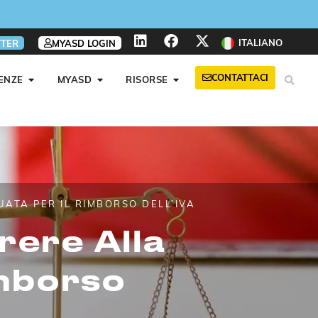
ITALIANO
TER
MYASD LOGIN
CONTATTACI
ENZE
MYASD
RISORSE
ATA PER IL RIMBORSO DELL’IVA
rere Alla
imborso