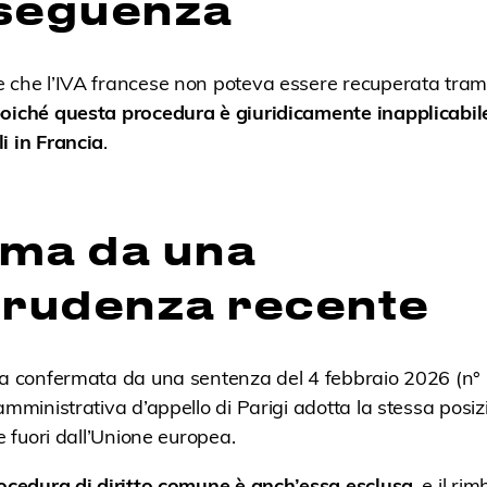
seguenza
e che l’IVA francese non poteva essere recuperata tram
oiché questa procedura è giuridicamente inapplicabile
i in Francia
.
ma da una
prudenza recente
ata confermata da una sentenza del 4 febbraio 2026 (n
amministrativa d’appello di Parigi adotta la stessa posiz
te fuori dall’Unione europea.
rocedura di diritto comune è anch’essa esclusa
, e il ri