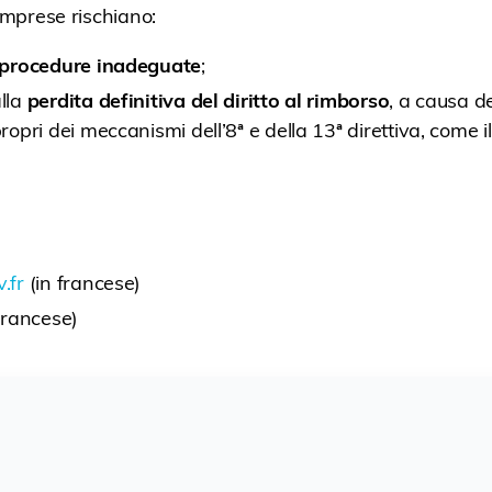
 imprese rischiano:
procedure inadeguate
;
alla
perdita definitiva del diritto al rimborso
, a causa d
propri dei meccanismi dell’8ª e della 13ª direttiva, come il
.fr
(in francese)
francese)