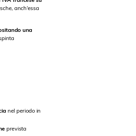
orsche, anch’essa
positando una
spinta
cia
nel periodo in
ne
prevista