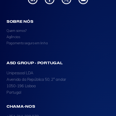
SOBRE NÓS
Quem somos?
Agências
Pagamento seguro em linha
ASD GROUP - PORTUGAL
Unipessoal LDA
Avenida da República 50, 2° andar
1050-196 Lisboa
Portugal
CHAMA-NOS