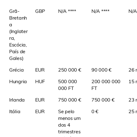
Grã-
GBP
N/A ****
N/A ****
N/A
Bretanh
a
(Inglater
ra,
Escócia,
País de
Gales)
Grécia
EUR
250 000 €
90 000 €
26 m
Hungria
HUF
500 000
200 000 000
15 
000 FT
FT
Irlanda
EUR
750 000 €
750 000 €
23 
Itália
EUR
Se pelo
0 €
25 
menos um
dos 4
trimestres