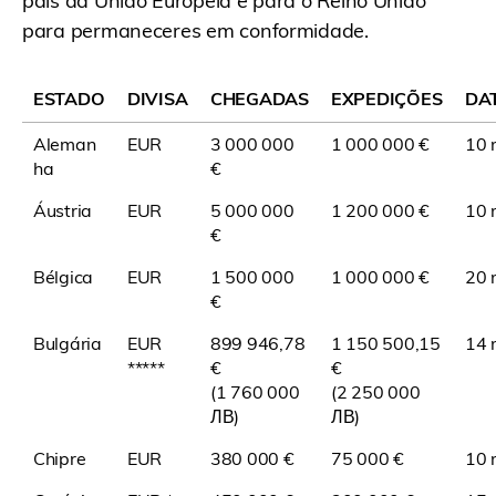
país da União Europeia e para o Reino Unido
para permaneceres em conformidade.
ESTADO
DIVISA
CHEGADAS
EXPEDIÇÕES
DAT
Aleman
EUR
3 000 000
1 000 000 €
10 m
ha
€
Áustria
EUR
5 000 000
1 200 000 €
10 m
€
Bélgica
EUR
1 500 000
1 000 000 €
20 
€
Bulgária
EUR
899 946,78
1 150 500,15
14 
*****
€
€
(1 760 000
(2 250 000
ЛВ)
ЛВ)
Chipre
EUR
380 000 €
75 000 €
10 