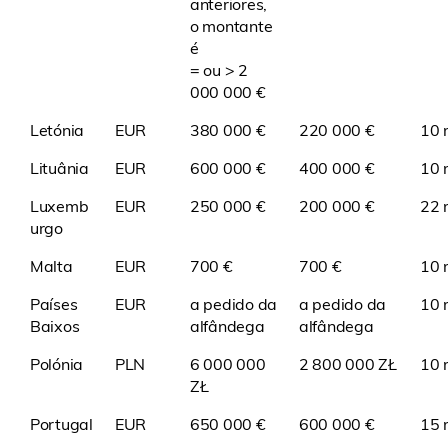
anteriores,
o montante
é
= ou > 2
000 000 €
Letónia
EUR
380 000 €
220 000 €
10 
Lituânia
EUR
600 000 €
400 000 €
10 m
Luxemb
EUR
250 000 €
200 000 €
22 m
urgo
Malta
EUR
700 €
700 €
10 m
Países
EUR
a pedido da
a pedido da
10 m
Baixos
alfândega
alfândega
Polónia
PLN
6 000 000
2 800 000 ZŁ
10 
ZŁ
Portugal
EUR
650 000 €
600 000 €
15 