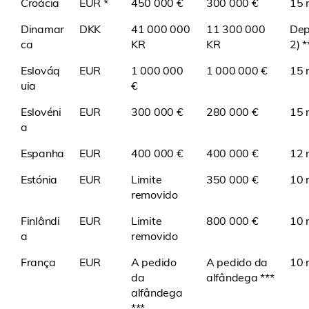
Croácia
EUR *
450 000 €
300 000 €
15 
Dinamar
DKK
41 000 000
11 300 000
Dep
ca
KR
KR
2) *
Eslováq
EUR
1 000 000
1 000 000 €
15 
uia
€
Eslovéni
EUR
300 000 €
280 000 €
15 
a
Espanha
EUR
400 000 €
400 000 €
12 
Estónia
EUR
Limite
350 000 €
10 
removido
Finlândi
EUR
Limite
800 000 €
10 
a
removido
França
EUR
A pedido
A pedido da
10 m
da
alfândega ***
alfândega
***