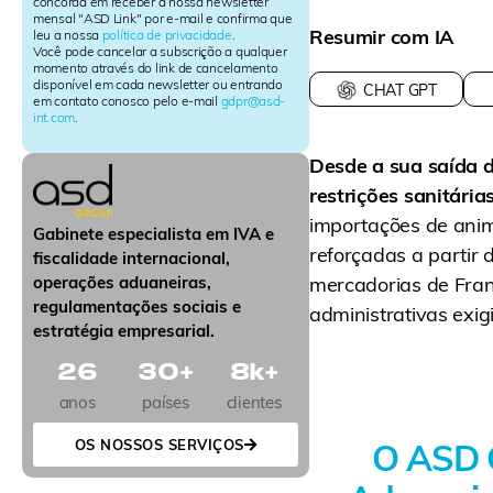
e
concorda em receber a nossa newsletter
mensal "ASD Link" por e-mail e confirma que
t
Resumir com IA
leu a nossa
política de privacidade
.
t
Você pode cancelar a subscrição a qualquer
e
momento através do link de cancelamento
r
disponível em cada newsletter ou entrando
CHAT GPT
em contato conosco pelo e-mail
gdpr@asd-
S
int.com
.
i
g
Desde a sua saída d
n
u
restrições sanitária
p
importações de anima
Gabinete especialista em IVA e
reforçadas a partir 
fiscalidade internacional,
mercadorias de Fran
operações aduaneiras,
regulamentações sociais e
administrativas exig
estratégia empresarial.
26
30
+
8
k+
anos
países
clientes
O ASD G
OS NOSSOS SERVIÇOS