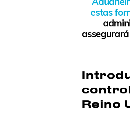
Aduaneir
estas for
admini
assegurará
Introd
contro
Reino 