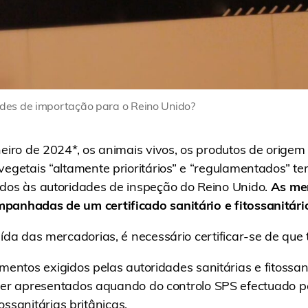
ades de importação para o Reino Unido?
neiro de 2024*, os animais vivos, os produtos de origem
vegetais “altamente prioritários” e “regulamentados” te
ados às autoridades de inspeção do Reino Unido.
As me
panhadas de um certificado sanitário e fitossanitári
aída das mercadorias, é necessário certificar-se de que 
entos exigidos pelas autoridades sanitárias e fitossani
er apresentados aquando do controlo SPS efectuado p
tossanitárias britânicas.