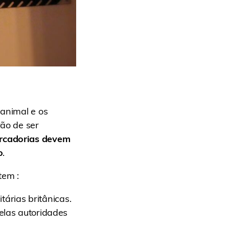
 animal e os
rão de ser
rcadorias devem
o
.
tem :
tárias britânicas.
elas autoridades