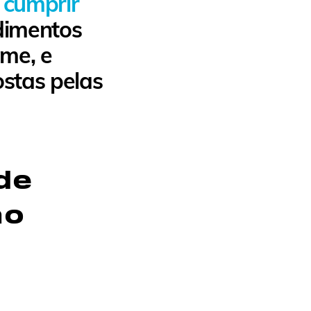
 cumprir
dimentos
ome, e
stas pelas
de
no