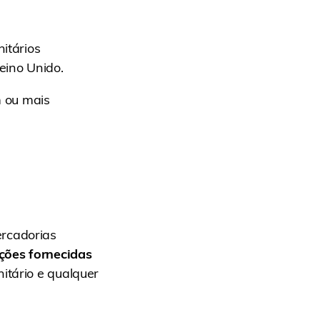
nitários
eino Unido.
 ou mais
ercadorias
ções fornecidas
nitário e qualquer