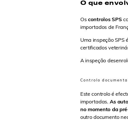
O que envol
Os
controlos SPS
co
importados de Franç
Uma inspeção SPS é 
certificados veterinár
A inspeção desenrol
Controlo documenta
Este controlo é efe
importadas.
As auto
no momento da pré-
outro documento nec