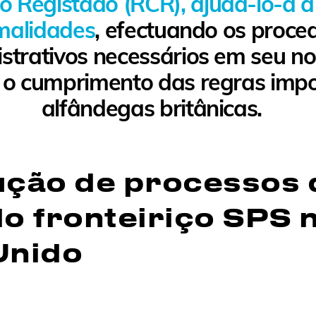
o Registado (RCR), ajudá-lo-á a
malidades
,
efectuando os proce
strativos necessários em seu n
 o cumprimento das regras impo
alfândegas britânicas.
ução de processos 
lo fronteiriço SPS 
Unido