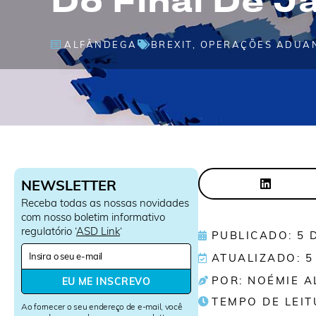
ALFÂNDEGA
BREXIT
,
OPERAÇÕES ADUA
NEWSLETTER
Receba todas as nossas novidades
com nosso boletim informativo
regulatório ‘
ASD Link
‘
PUBLICADO: 5 
N
ATUALIZADO: 5
e
w
POR: NOÉMIE 
EU ME INSCREVO
s
TEMPO DE LEIT
l
Ao fornecer o seu endereço de e-mail, você