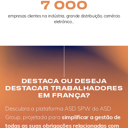
7 000
empresas clientes na indústria, grande distribuição, comércio
eletrónico...
DESTACA OU DESEJA
DESTACAR TRABALHADORES
EM FRANÇA?
Descubra a plataforma ASD SPW do ASD
Group, projetada para
simplificar a gestão de
todas as suas obrigações relacionadas com