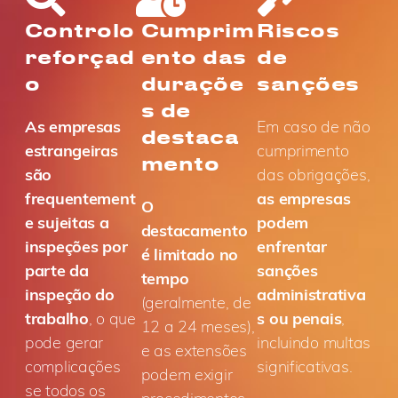
Controlo
Cumprim
Riscos
reforçad
ento das
de
o
duraçõe
sanções
s de
As empresas
Em caso de não
destaca
estrangeiras
cumprimento
mento
são
das obrigações,
frequentement
as empresas
O
e sujeitas a
podem
destacamento
inspeções por
enfrentar
é limitado no
parte da
sanções
tempo
inspeção do
administrativa
(geralmente, de
trabalho
, o que
s ou penais
,
12 a 24 meses),
pode gerar
incluindo multas
e as extensões
complicações
significativas.
podem exigir
se todos os