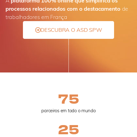
A
plataforma 100% online que simplifica os
processos relacionados com o destacamento
de
trabalhadores em França
DESCUBRA O ASD SPW
75
parceiros em todo o mundo
25