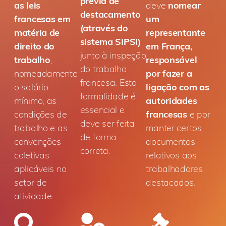
prévia de
as leis
deve
nomear
destacamento
francesas em
um
(através do
matéria de
representante
sistema SIPSI)
direito do
em França,
junto à inspeção
trabalho
,
responsável
do trabalho
nomeadamente
por fazer a
francesa. Esta
o salário
ligação com as
formalidade é
mínimo, as
autoridades
essencial e
condições de
francesas
e por
deve ser feita
trabalho e as
manter certos
de forma
convenções
documentos
correta.
coletivas
relativos aos
aplicáveis no
trabalhadores
setor de
destacados.
atividade.