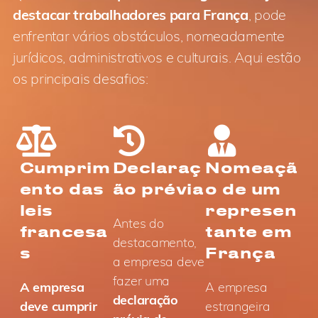
destacar trabalhadores para França
, pode
enfrentar vários obstáculos, nomeadamente
jurídicos, administrativos e culturais. Aqui estão
os principais desafios:
Cumprim
Declaraç
Nomeaçã
ento das
ão prévia
o de um
leis
represen
Antes do
francesa
tante em
destacamento,
s
França
a empresa deve
fazer uma
A empresa
A empresa
declaração
deve cumprir
estrangeira