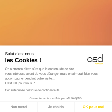
Salut c'est nous...
les Cookies !
On a attendu d'être sûrs que le contenu de ce site
vous intéresse avant de vous déranger, mais on aimerait bien vous
accompagner pendant votre visite...
C'est OK pour vous ?
Consulter notre politique de confidentialité
DESCUBRA AS NOSSAS
Consentements certifiés par
SOLUÇÕES
E-Reporting em França a partir de 01/09/2026
:
Non merci
Je choisis
OK pour moi
Empresas estrangeiras, prepare-se!
Saiba mais
COMPLEMENTARES PARA