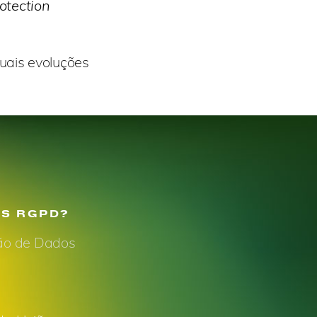
otection
uais evoluções
AS RGPD?
ção de Dados