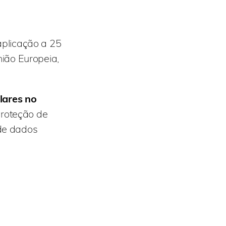
plicação a 25
ião Europeia,
lares no
roteção de
 de dados