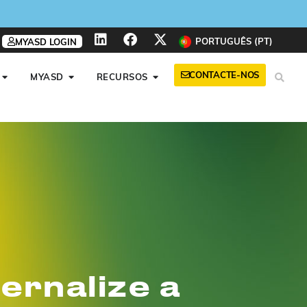
PORTUGUÊS (PT)
MYASD LOGIN
CONTACTE-NOS
MYASD
RECURSOS
ernalize a