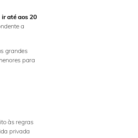
ir até aos 20
ondente a
as grandes
 menores para
ito às regras
ida privada