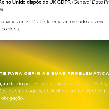
Reino Unido dispõe do UK GDPR
(
General Data Pr
eu.
s próximos anos. Mantê-lo-emos informado das event
ecolhidos.
TE PARA GERIR AS SUAS PROBLEMÁTIC
ação
ditada pelo
Regulamento Geral sobre a Prote
ões, as empresas estabelecidas fora da UE devem
 obrigação.