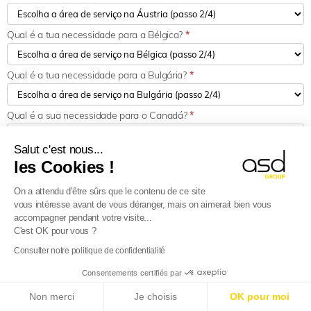
Qual é a tua necessidade para a Bélgica?
*
Qual é a tua necessidade para a Bulgária?
*
Qual é a sua necessidade para o Canadá?
*
Salut c'est nous...
Qual é a sua necessidade em Chipre?
*
les Cookies !
On a attendu d'être sûrs que le contenu de ce site
Qual é a tua necessidade para a Croácia?
*
vous intéresse avant de vous déranger, mais on aimerait bien vous
accompagner pendant votre visite...
C'est OK pour vous ?
Qual é a tua necessidade para a Dinamarca?
*
Consulter notre politique de confidentialité
Consentements certifiés par
Qual é a tua necessidade para a Estónia?
*
E-Reporting em França a partir de 01/09/2026
:
Non merci
Je choisis
OK pour moi
Empresas estrangeiras, prepare-se!
Saiba mais