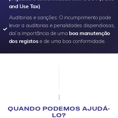
and Use Tax)
.
Auditorias e sanções: O incumprimento pode
levar a auditorias e penalidades dispendiosas,
daí a importância de uma
boa manutenção
dos registos
e de uma boa conformidade.
QUANDO PODEMOS AJUDÁ-
LO?