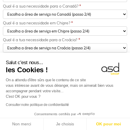
Qual é a sua necessidade para o Canadá?
*
Qual é a sua necessidade em Chipre?
*
Qual é a tua necessidade para a Croácia?
*
Qual é a tua necessidade para a Dinamarca?
*
Salut c'est nous...
les Cookies !
Qual é a tua necessidade para a Estónia?
*
On a attendu d'être sûrs que le contenu de ce site
vous intéresse avant de vous déranger, mais on aimerait bien vous
Qual é a sua necessidade para os Estados Unidos?
*
accompagner pendant votre visite...
C'est OK pour vous ?
Consulter notre politique de confidentialité
Qual é a tua necessidade para a Finlândia?
*
Consentements certifiés par
E-Reporting em França a partir de 01/09/2026
:
Qual é a tua necessidade para a França?
*
Non merci
Je choisis
OK pour moi
Empresas estrangeiras, prepare-se!
Saiba mais