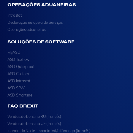
OPERAÇÕES ADUANEIRAS
Intrastat
Declaração Europeia de Serviços
Operações aduaneiras
SOLUÇÕES DE SOFTWARE
MyASD
ASD Taxflow
ASD Quickproof
ASD Customs
ASD Intrastat
ASD SPW
ASD Smartline
FAQ BREXIT
Vendas de bens no RU (francês)
Vendas de bens na UE (francês)
Irlanda do Norte: impacto IVA/alfândega (francês)