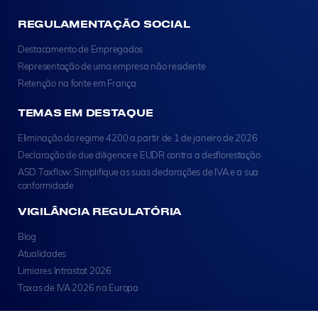
REGULAMENTAÇÃO SOCIAL
Destacamento de Empregados
Representação de uma empresa não residente
Retenção na fonte em França
TEMAS EM DESTAQUE
Eliminação do regime 4200 a partir de 1 de janeiro de 2026
Declaração de due diligence e EUDR contra a desflorestação
ASD Taxflow: Simplifique as suas declarações de IVA e a sua
conformidade
VIGILÂNCIA REGULATÓRIA
Blog
Atualidades
Limiares Intrastat 2026
Taxas de IVA 2026 na Europa