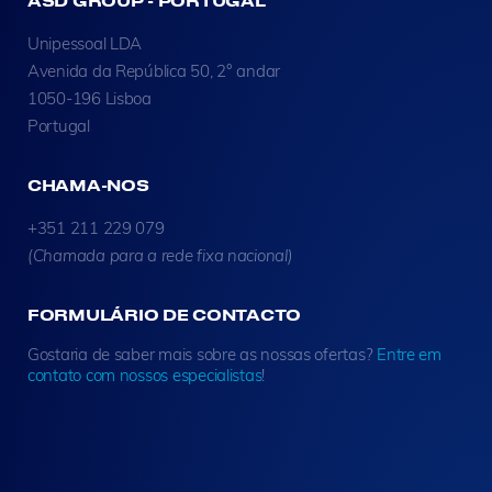
ASD GROUP - PORTUGAL
Unipessoal LDA
Avenida da República 50, 2° andar
1050-196 Lisboa
Portugal
CHAMA-NOS
+351 211 229 079
(Chamada para a rede fixa nacional)
FORMULÁRIO DE CONTACTO
Gostaria de saber mais sobre as nossas ofertas?
Entre em
contato com nossos especialistas
!