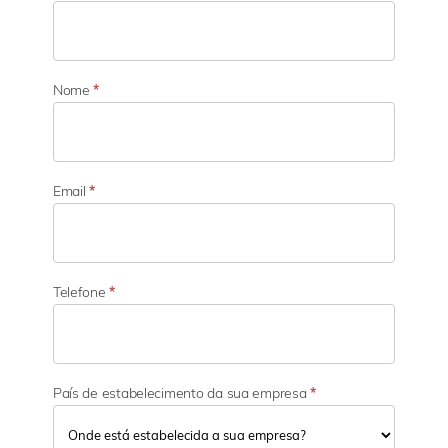
t
o
r
d
e
Nome
*
a
t
i
v
i
Email
*
d
a
d
e
Telefone
*
País de estabelecimento da sua empresa
*