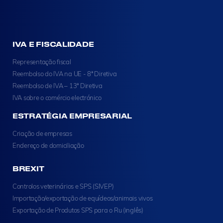
IVA E FISCALIDADE
Representação fiscal
Reembolso do IVA na UE - 8ª Diretiva
Reembolso de IVA – 13ª Diretiva
IVA sobre o comércio electrónico
ESTRATÉGIA EMPRESARIAL
Criação de empresas
Endereço de domiciliação
BREXIT
Controlos veterinários e SPS (SIVEP)
Importação/exportação de equídeos/animais vivos
Exportação de Produtos SPS para o Ru (inglês)