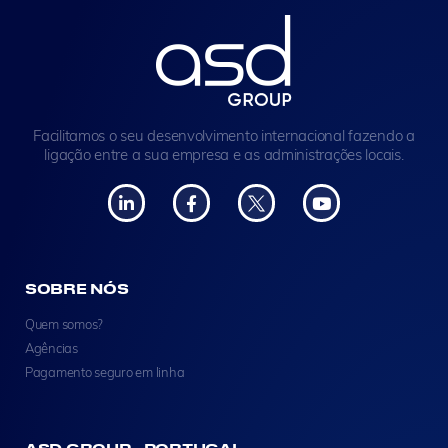
Facilitamos o seu desenvolvimento internacional fazendo a
ligação entre a sua empresa e as administrações locais.
SOBRE NÓS
Quem somos?
Agências
Pagamento seguro em linha