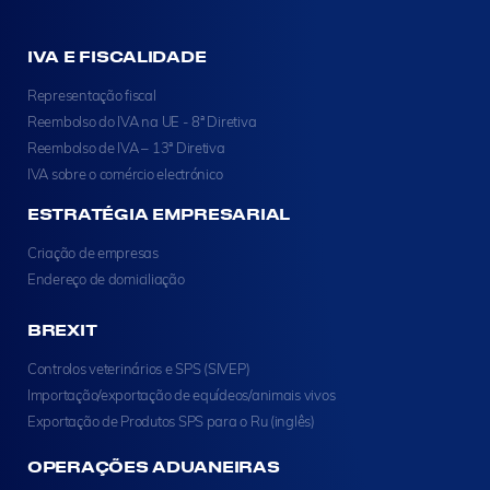
IVA E FISCALIDADE
Representação fiscal
Reembolso do IVA na UE - 8ª Diretiva
Reembolso de IVA – 13ª Diretiva
IVA sobre o comércio electrónico
ESTRATÉGIA EMPRESARIAL
Criação de empresas
Endereço de domiciliação
BREXIT
Controlos veterinários e SPS (SIVEP)
Importação/exportação de equídeos/animais vivos
Exportação de Produtos SPS para o Ru (inglês)
OPERAÇÕES ADUANEIRAS