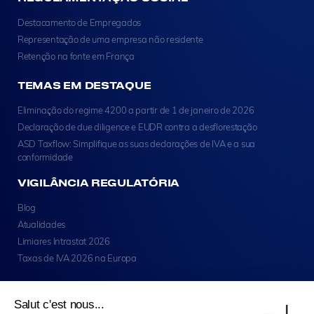
Destacamento de Empregados
Representação de uma empresa não residente
Retenção na fonte em França
TEMAS EM DESTAQUE
Eliminação do regime 4200 a partir de 1 de janeiro de 2026
Declaração de due diligence e EUDR contra a desflorestação
ASD Taxflow: Simplifique as suas declarações de IVA e a sua
conformidade
VIGILÂNCIA REGULATÓRIA
Blog
Atualidades
Limiares Intrastat 2026
Taxas de IVA 2026 na Europa
Salut c'est nous...