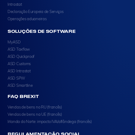
Intrastat
Declaração Europeia de Serviços
Operações aduaneiras
SOLUÇÕES DE SOFTWARE
MyASD
ASD Taxflow
ASD Quickproof
ASD Customs
ASD Intrastat
ASD SPW
ASD Smartline
FAQ BREXIT
Vendas de bens no RU (francês)
Vendas de bens na UE (francês)
Irlanda do Norte: impacto IVA/alfândega (francês)
REGULAMENTAÇÃO SOCIAL