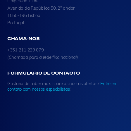
Unipessoal LDA
Avenida da República 50, 2° andar
1050-196 Lisboa
Portugal
CHAMA-NOS
+351 211 229 079
(Chamada para a rede fixa nacional)
FORMULÁRIO DE CONTACTO
Gostaria de saber mais sobre as nossas ofertas?
Entre em
contato com nossos especialistas
!