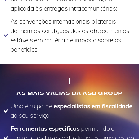
aplicada às entregas intracomunitárias;​
As convenções internacionais bilaterais
definem as condições dos estabelecimentos
estáveis em matéria de imposto sobre os
benefícios.​
AS MAIS VALIAS DA ASD GROUP
Uma équipa de
especialistas em fiscalidade
ao seu serviço
Ferramentas especificas
permitindo o
controlo dos fluxos e dos limiares, uma gestão