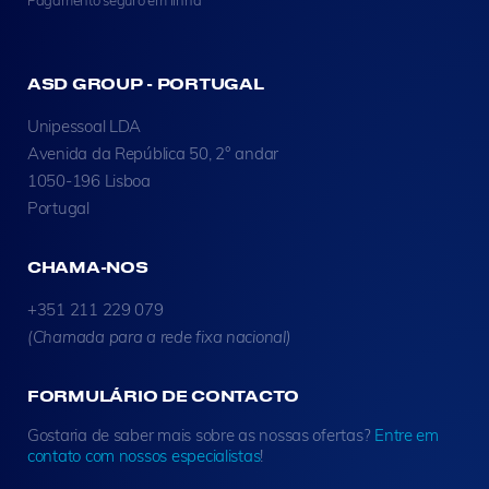
ASD GROUP - PORTUGAL
Unipessoal LDA
Avenida da República 50, 2° andar
1050-196 Lisboa
Portugal
CHAMA-NOS
+351 211 229 079
(Chamada para a rede fixa nacional)
FORMULÁRIO DE CONTACTO
Gostaria de saber mais sobre as nossas ofertas?
Entre em
contato com nossos especialistas
!