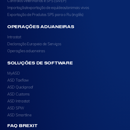
Controlos veterinários e SPS (SIVEP)
Importação/exportação de equídeos/animais vivos
Exportação de Produtos SPS para o Ru (inglês)
OPERAÇÕES ADUANEIRAS
Intrastat
Declaração Europeia de Serviços
Operações aduaneiras
SOLUÇÕES DE SOFTWARE
MyASD
ASD Taxflow
ASD Quickproof
ASD Customs
ASD Intrastat
ASD SPW
ASD Smartline
FAQ BREXIT