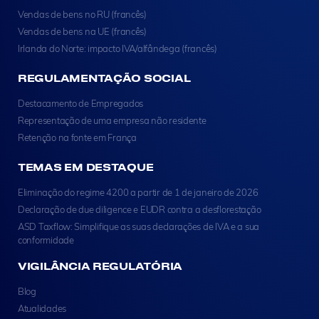
Vendas de bens no RU (francês)
Vendas de bens na UE (francês)
Irlanda do Norte: impacto IVA/alfândega (francês)
REGULAMENTAÇÃO SOCIAL
Destacamento de Empregados
Representação de uma empresa não residente
Retenção na fonte em França
TEMAS EM DESTAQUE
Eliminação do regime 4200 a partir de 1 de janeiro de 2026
Declaração de due diligence e EUDR contra a desflorestação
ASD Taxflow: Simplifique as suas declarações de IVA e a sua
conformidade
VIGILÂNCIA REGULATÓRIA
Blog
Atualidades