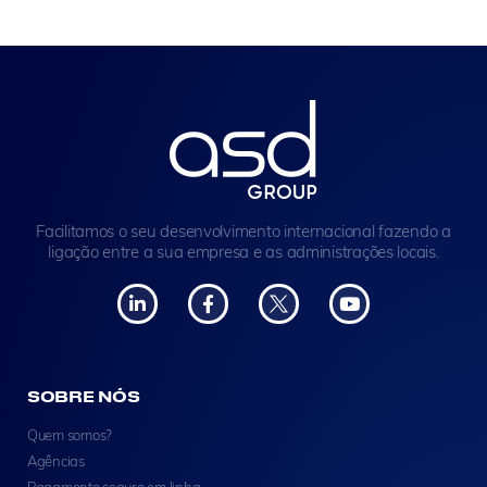
Facilitamos o seu desenvolvimento internacional fazendo a
ligação entre a sua empresa e as administrações locais.
SOBRE NÓS
Quem somos?
Agências
Pagamento seguro em linha