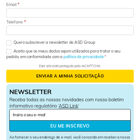
Email
*
Telefone
*
Quero subscrever a newsletter de ASD Group
Aceito que os meus dados sejam utilizados para tratar o seu
pedido, em conformidade com a
política de privacidade.
Este site está protegido pelo reCAPTCHA.
ENVIAR A MINHA SOLICITAÇÃO
NEWSLETTER
Receba todas as nossas novidades com nosso boletim
informativo regulatório ‘
ASD Link
‘
N
e
w
EU ME INSCREVO
s
l
Ao fornecer o seu endereço de e-mail, você concorda em receber a nossa