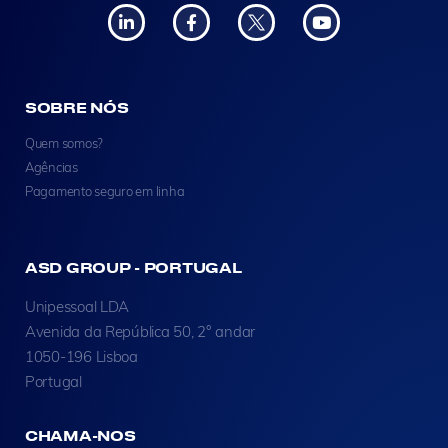
SOBRE NÓS
Quem somos?
Agências
Pagamento seguro em linha
ASD GROUP - PORTUGAL
Unipessoal LDA
Avenida da República 50, 2° andar
1050-196 Lisboa
Portugal
CHAMA-NOS