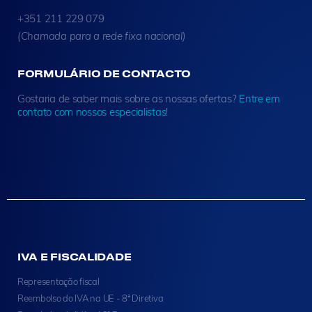
+351 211 229 079
(Chamada para a rede fixa nacional)
FORMULÁRIO DE CONTACTO
Gostaria de saber mais sobre as nossas ofertas?
Entre em
contato com nossos especialistas
!
IVA E FISCALIDADE
Representação fiscal
Reembolso do IVA na UE - 8ª Diretiva