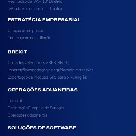
Reembolso de IVA – 13ª Diretiva
IVA sobre o comércio electrónico
ESTRATÉGIA EMPRESARIAL
Criação de empresas
Endereço de domiciliação
BREXIT
Controlos veterinários e SPS (SIVEP)
Importação/exportação de equídeos/animais vivos
Exportação de Produtos SPS para o Ru (inglês)
OPERAÇÕES ADUANEIRAS
Intrastat
Declaração Europeia de Serviços
Operações aduaneiras
SOLUÇÕES DE SOFTWARE