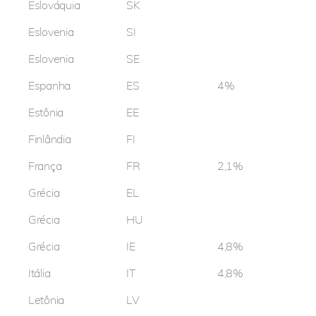
Eslováquia
SK
Eslovenia
SI
Eslovenia
SE
Espanha
ES
4%
Estônia
EE
Finlândia
FI
França
FR
2,1%
Grécia
EL
Grécia
HU
Grécia
IE
4,8%
Itália
IT
4,8%
Letônia
LV