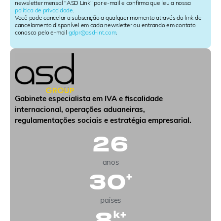
e
newsletter mensal "ASD Link" por e-mail e confirma que leu a nossa
política de privacidade
.
t
Você pode cancelar a subscrição a qualquer momento através do link de
t
cancelamento disponível em cada newsletter ou entrando em contato
e
conosco pelo e-mail
gdpr@asd-int.com
.
r
S
i
g
n
u
p
Gabinete especialista em IVA e fiscalidade
internacional, operações aduaneiras,
regulamentações sociais e estratégia empresarial.
26
anos
30
+
países
8
k+