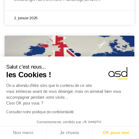
2. Januar 2025
Salut c'est nous...
les Cookies !
On a attendu d'être sûrs que le contenu de ce site
vous intéresse avant de vous déranger, mais on aimerait bien vous
accompagner pendant votre visite...
C'est OK pour vous ?
Consulter notre politique de confidentialité
Vereinigtes Königreich:
E-Reporting in Frankreich ab dem 01.09.2026
:
Consentements certifiés par
Sicherheits- und
Ausländische Unternehmen, bereiten Sie sich vor!
Non merci
Je choisis
OK pour moi
Mehr erfahren
Schutzmeldungen (GB