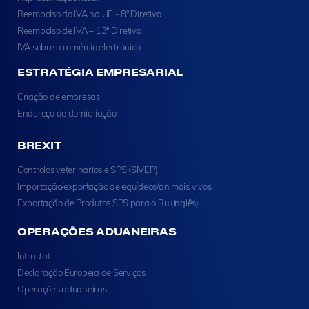
Reembolso do IVA na UE - 8ª Diretiva
Reembolso de IVA – 13ª Diretiva
IVA sobre o comércio electrónico
ESTRATÉGIA EMPRESARIAL
Criação de empresas
Endereço de domiciliação
BREXIT
Controlos veterinários e SPS (SIVEP)
Importação/exportação de equídeos/animais vivos
Exportação de Produtos SPS para o Ru (inglês)
OPERAÇÕES ADUANEIRAS
Intrastat
Declaração Europeia de Serviços
Operações aduaneiras