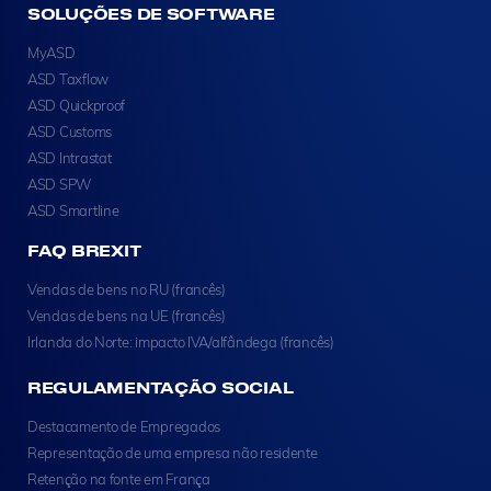
SOLUÇÕES DE SOFTWARE
MyASD
ASD Taxflow
ASD Quickproof
ASD Customs
ASD Intrastat
ASD SPW
ASD Smartline
FAQ BREXIT
Vendas de bens no RU (francês)
Vendas de bens na UE (francês)
Irlanda do Norte: impacto IVA/alfândega (francês)
REGULAMENTAÇÃO SOCIAL
Destacamento de Empregados
Representação de uma empresa não residente
Retenção na fonte em França