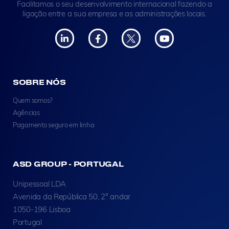
Facilitamos o seu desenvolvimento internacional fazendo a
ligação entre a sua empresa e as administrações locais.
SOBRE NÓS
Quem somos?
Agências
Pagamento seguro em linha
ASD GROUP - PORTUGAL
Unipessoal LDA
Avenida da República 50, 2° andar
1050-196 Lisboa
Portugal