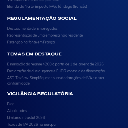
Irlanda do Norte: impacto IVA/alfândega (francês)
REGULAMENTAÇÃO SOCIAL
Destacamento de Empregados
Representação de uma empresa não residente
Retenção na fonte em França
TEMAS EM DESTAQUE
Eliminação do regime 4200 a partir de 1 de janeiro de 2026
Declaração de due diligence e EUDR contra a desflorestação
ASD Taxflow: Simplifique as suas declarações de IVA e a sua
conformidade
VIGILÂNCIA REGULATÓRIA
Blog
Atualidades
Limiares Intrastat 2026
Taxas de IVA 2026 na Europa