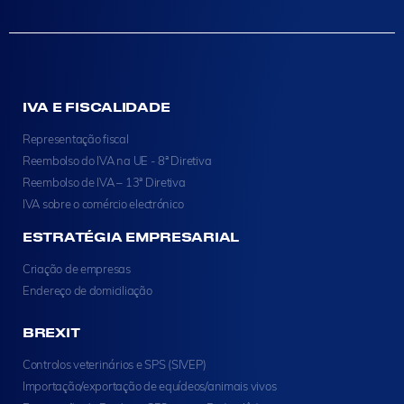
IVA E FISCALIDADE
Representação fiscal
Reembolso do IVA na UE - 8ª Diretiva
Reembolso de IVA – 13ª Diretiva
IVA sobre o comércio electrónico
ESTRATÉGIA EMPRESARIAL
Criação de empresas
Endereço de domiciliação
BREXIT
Controlos veterinários e SPS (SIVEP)
Importação/exportação de equídeos/animais vivos