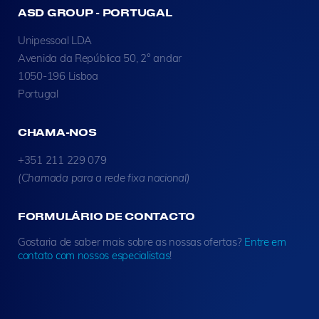
ASD GROUP - PORTUGAL
Unipessoal LDA
Avenida da República 50, 2° andar
1050-196 Lisboa
Portugal
CHAMA-NOS
+351 211 229 079
(Chamada para a rede fixa nacional)
FORMULÁRIO DE CONTACTO
Gostaria de saber mais sobre as nossas ofertas?
Entre em
contato com nossos especialistas
!