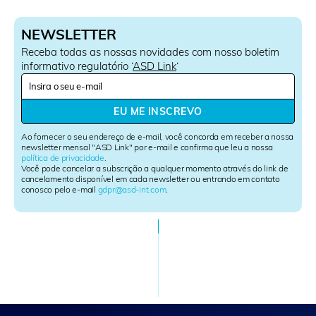
NEWSLETTER
Receba todas as nossas novidades com nosso boletim
informativo regulatório ‘
ASD Link
‘
N
e
w
EU ME INSCREVO
s
l
Ao fornecer o seu endereço de e-mail, você concorda em receber a nossa
e
newsletter mensal "ASD Link" por e-mail e confirma que leu a nossa
política de privacidade
.
t
Você pode cancelar a subscrição a qualquer momento através do link de
t
cancelamento disponível em cada newsletter ou entrando em contato
e
conosco pelo e-mail
gdpr@asd-int.com
.
r
S
i
g
n
u
p