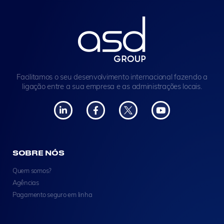
Facilitamos o seu desenvolvimento internacional fazendo a
ligação entre a sua empresa e as administrações locais.
SOBRE NÓS
Quem somos?
Agências
Pagamento seguro em linha