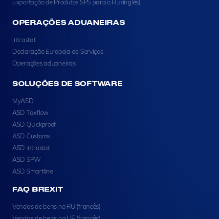
Exportação de Produtos SPS para o Ru (inglês)
OPERAÇÕES ADUANEIRAS
Intrastat
Declaração Europeia de Serviços
Operações aduaneiras
SOLUÇÕES DE SOFTWARE
MyASD
ASD Taxflow
ASD Quickproof
ASD Customs
ASD Intrastat
ASD SPW
ASD Smartline
FAQ BREXIT
Vendas de bens no RU (francês)
Vendas de bens na UE (francês)