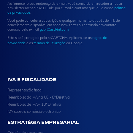
t
Ao fornecer o seu endereço de e-mail, você concorda em receber a nossa
e
newsletter mensal "ASD Link" por e-mail e confirma que leu a nossa
política
r
de privacidade
.
S
Você pode cancelar a subscrição a qualquer momento através do link de
i
cancelamento disponível em cada newsletter ou entrando em contato
g
conosco pelo e-mail
gdpr@asd-int.com
.
n
Este site é protegido pelo reCAPTCHA. Aplicam-se as
regras de
u
privacidade
e os
termos de utilização
da Google.
p
IVA E FISCALIDADE
Representação fiscal
Reembolso do IVA na UE - 8ª Diretiva
Reembolso de IVA – 13ª Diretiva
IVA sobre o comércio electrónico
ESTRATÉGIA EMPRESARIAL
Criação de empresas