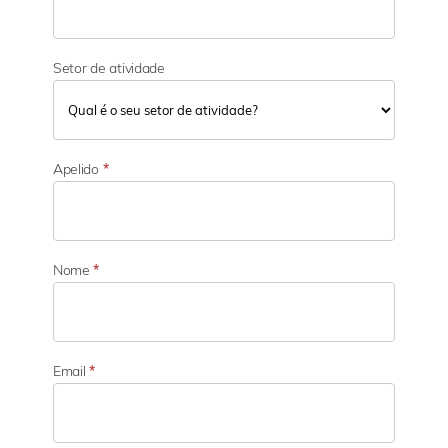
Setor de atividade
S
e
Apelido
*
t
o
r
d
e
Nome
*
a
t
i
v
i
Email
*
d
a
d