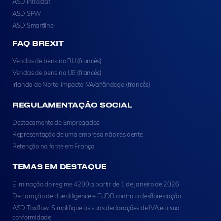
ASD Intrastat
ASD SPW
ASD Smartline
FAQ BREXIT
Vendas de bens no RU (francês)
Vendas de bens na UE (francês)
Irlanda do Norte: impacto IVA/alfândega (francês)
REGULAMENTAÇÃO SOCIAL
Destacamento de Empregados
Representação de uma empresa não residente
Retenção na fonte em França
TEMAS EM DESTAQUE
Eliminação do regime 4200 a partir de 1 de janeiro de 2026
Declaração de due diligence e EUDR contra a desflorestação
ASD Taxflow: Simplifique as suas declarações de IVA e a sua
conformidade