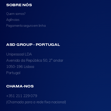
SOBRE NÓS
Quem somos?
Agências
Pagamento seguro em linha
ASD GROUP - PORTUGAL
Unipessoal LDA
Avenida da República 50, 2° andar
1050-196 Lisboa
Portugal
CHAMA-NOS
+351 211 229 079
(Chamada para a rede fixa nacional)