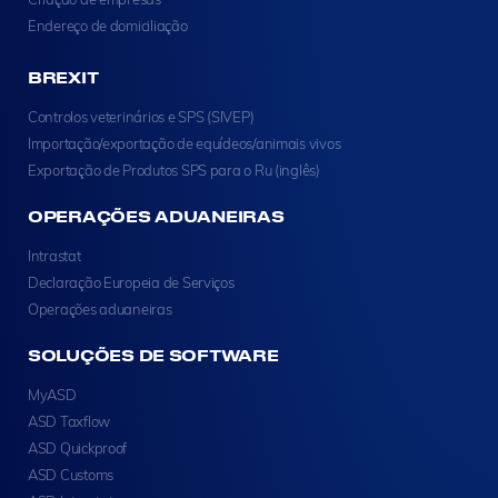
Endereço de domiciliação
BREXIT
Controlos veterinários e SPS (SIVEP)
Importação/exportação de equídeos/animais vivos
Exportação de Produtos SPS para o Ru (inglês)
OPERAÇÕES ADUANEIRAS
Intrastat
Declaração Europeia de Serviços
Operações aduaneiras
SOLUÇÕES DE SOFTWARE
MyASD
ASD Taxflow
ASD Quickproof
ASD Customs