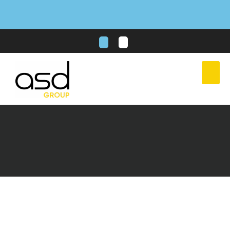
: ASD E-Learning : ASD Group lance sa nouvelle
Nouveau
plateforme de formations en ligne !
Plus d'info
Livre blanc –
Remboursement de
TVA