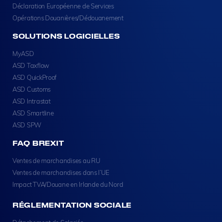
Déclaration Européenne de Services
Opérations Douanières/Dédouanement
SOLUTIONS LOGICIELLES
MyASD
ASD Taxflow
ASD QuickProof
ASD Customs
ASD Intrastat
ASD Smartline
ASD SPW
FAQ BREXIT
Ventes de marchandises au RU
Ventes de marchandises dans l’UE
Impact TVA/Douane en Irlande du Nord
RÉGLEMENTATION SOCIALE