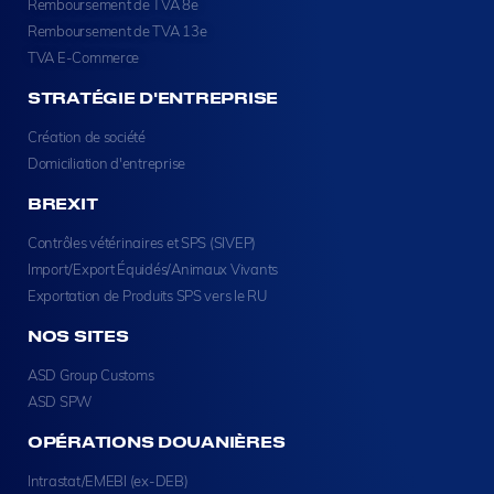
Remboursement de TVA 8e
Remboursement de TVA 13e
TVA E-Commerce
STRATÉGIE D'ENTREPRISE
Création de société
Domiciliation d'entreprise
BREXIT
Contrôles vétérinaires et SPS (SIVEP)
Import/Export Équidés/Animaux Vivants
Exportation de Produits SPS vers le RU
NOS SITES
ASD Group Customs
ASD SPW
OPÉRATIONS DOUANIÈRES
Intrastat/EMEBI (ex-DEB)