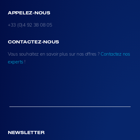
APPELEZ-NOUS
+33 (0)4 92 38 08 05
CONTACTEZ-NOUS
Vous souhaitez en savoir plus sur nos offres ?
Contactez nos
experts
!
NEWSLETTER