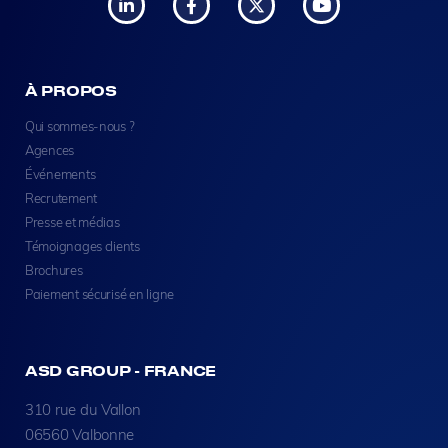
À PROPOS
Qui sommes-nous ?
Agences
Événements
Recrutement
Presse et médias
Témoignages clients
Brochures
Paiement sécurisé en ligne
ASD GROUP - FRANCE
310 rue du Vallon
06560 Valbonne