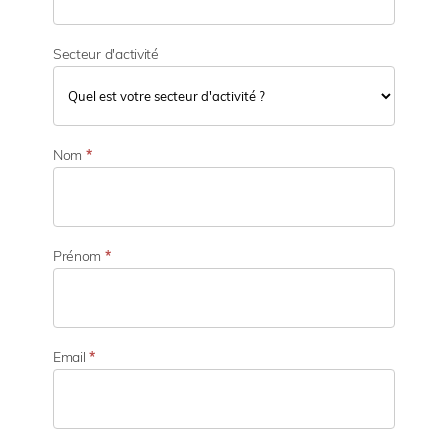
Secteur d'activité
S
e
Nom
*
c
t
e
u
r
Prénom
*
d
'
a
c
t
Email
*
i
v
i
t