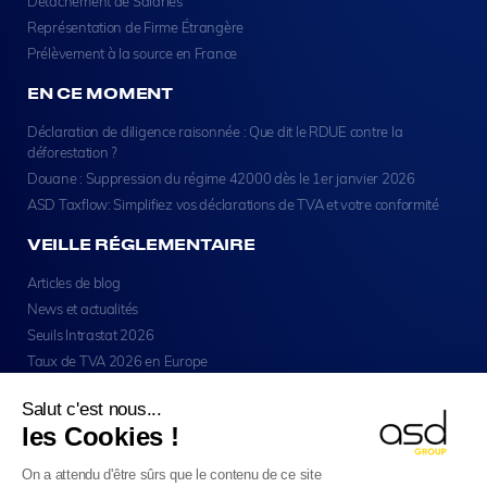
Détachement de Salariés
Représentation de Firme Étrangère
Prélèvement à la source en France
EN CE MOMENT
Déclaration de diligence raisonnée : Que dit le RDUE contre la
déforestation ?
Douane : Suppression du régime 42000 dès le 1er janvier 2026
ASD Taxflow: Simplifiez vos déclarations de TVA et votre conformité
VEILLE RÉGLEMENTAIRE
Articles de blog
News et actualités
Seuils Intrastat 2026
Taux de TVA 2026 en Europe
Salut c'est nous...
les Cookies !
On a attendu d'être sûrs que le contenu de ce site