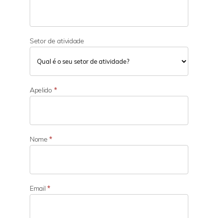
Setor de atividade
S
e
Apelido
*
t
o
r
d
e
Nome
*
a
t
i
v
i
Email
*
d
a
d