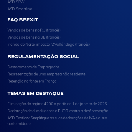
ASD SPW
ASD Smartline
FAQ BREXIT
Vendas de bens no RU (francês)
Vendas de bens na UE (francês)
Irlanda do Norte: impacto IVA/alfândega (francês)
REGULAMENTAÇÃO SOCIAL
Destacamento de Empregados
Representação de uma empresa não residente
Retenção na fonte em França
TEMAS EM DESTAQUE
Eliminação do regime 4200 a partir de 1 de janeiro de 2026
Declaração de due diligence e EUDR contra a desflorestação
ASD Taxflow: Simplifique as suas declarações de IVA e a sua
conformidade