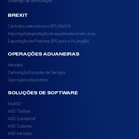
Endereço de domiciliação
BREXIT
Controlos veterinários e SPS (SIVEP)
Importação/exportação de equídeos/animais vivos
Exportação de Produtos SPS para o Ru (inglês)
OPERAÇÕES ADUANEIRAS
Intrastat
Declaração Europeia de Serviços
Operações aduaneiras
SOLUÇÕES DE SOFTWARE
MyASD
ASD Taxflow
ASD Quickproof
ASD Customs
ASD Intrastat