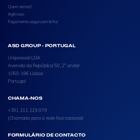
Quem somos?
Agências
Pagamento seguro em linha
ASD GROUP - PORTUGAL
Unipessoal LDA
Avenida da República 50, 2° andar
1050-196 Lisboa
Portugal
CHAMA-NOS
+351 211 229 079
(Chamada para a rede fixa nacional)
FORMULÁRIO DE CONTACTO