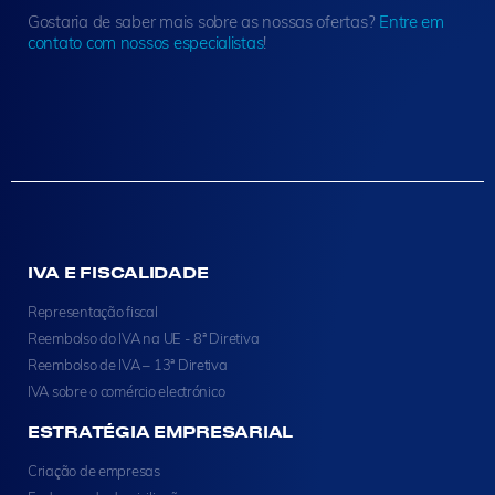
Gostaria de saber mais sobre as nossas ofertas?
Entre em
contato com nossos especialistas
!
IVA E FISCALIDADE
Representação fiscal
Reembolso do IVA na UE - 8ª Diretiva
Reembolso de IVA – 13ª Diretiva
IVA sobre o comércio electrónico
ESTRATÉGIA EMPRESARIAL
Criação de empresas