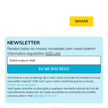
ENVIAR
NEWSLETTER
Receba todas as nossas novidades com nosso boletim
informativo regulatório ‘
ASD Link
‘
N
e
w
EU ME INSCREVO
s
l
Ao fornecer o seu endereço de e-mail, você concorda em receber a nossa
e
newsletter mensal "ASD Link" por e-mail e confirma que leu a nossa
política de privacidade
.
t
Você pode cancelar a subscrição a qualquer momento através do link de
t
cancelamento disponível em cada newsletter ou entrando em contato
e
conosco pelo e-mail
gdpr@asd-int.com
.
r
S