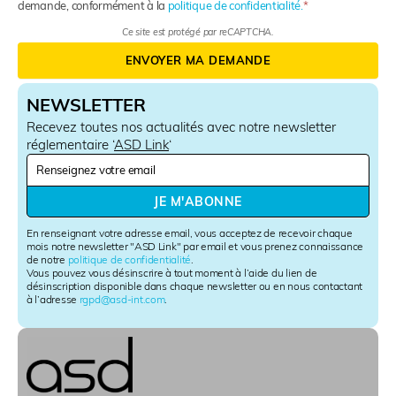
demande, conformément à la
politique de confidentialité.
Ce site est protégé par reCAPTCHA.
ENVOYER MA DEMANDE
NEWSLETTER
Recevez toutes nos actualités avec notre newsletter
réglementaire ‘
ASD Link
‘
N
e
w
JE M'ABONNE
s
l
En renseignant votre adresse email, vous acceptez de recevoir chaque
e
mois notre newsletter "ASD Link" par email et vous prenez connaissance
de notre
politique de confidentialité
.
t
Vous pouvez vous désinscrire à tout moment à l’aide du lien de
t
désinscription disponible dans chaque newsletter ou en nous contactant
e
à l’adresse
rgpd@asd-int.com
.
r
S
i
g
n