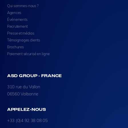
Qui sommes-nous ?
Agences
Événements
Recrutement
Presse et médias
Témoignages clients
Brochures
Paiement sécurisé en ligne
ASD GROUP - FRANCE
310 rue du Vallon
06560 Valbonne
APPELEZ-NOUS
+33 (0)4 92 38 08 05