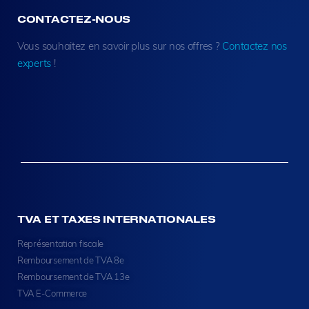
CONTACTEZ-NOUS
Vous souhaitez en savoir plus sur nos offres ?
Contactez nos
experts
!
TVA ET TAXES INTERNATIONALES
Représentation fiscale
Remboursement de TVA 8e
Remboursement de TVA 13e
TVA E-Commerce