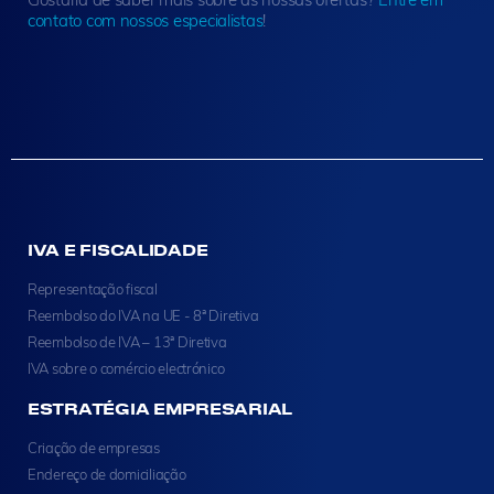
contato com nossos especialistas
!
IVA E FISCALIDADE
Representação fiscal
Reembolso do IVA na UE - 8ª Diretiva
Reembolso de IVA – 13ª Diretiva
IVA sobre o comércio electrónico
ESTRATÉGIA EMPRESARIAL
Criação de empresas
Endereço de domiciliação