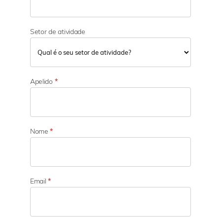
Setor de atividade
S
e
Apelido
*
t
o
r
d
e
Nome
*
a
t
i
v
i
Email
*
d
a
d
e