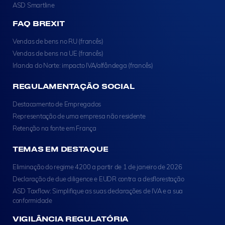
ASD Smartline
FAQ BREXIT
Vendas de bens no RU (francês)
Vendas de bens na UE (francês)
Irlanda do Norte: impacto IVA/alfândega (francês)
REGULAMENTAÇÃO SOCIAL
Destacamento de Empregados
Representação de uma empresa não residente
Retenção na fonte em França
TEMAS EM DESTAQUE
Eliminação do regime 4200 a partir de 1 de janeiro de 2026
Declaração de due diligence e EUDR contra a desflorestação
ASD Taxflow: Simplifique as suas declarações de IVA e a sua
conformidade
VIGILÂNCIA REGULATÓRIA