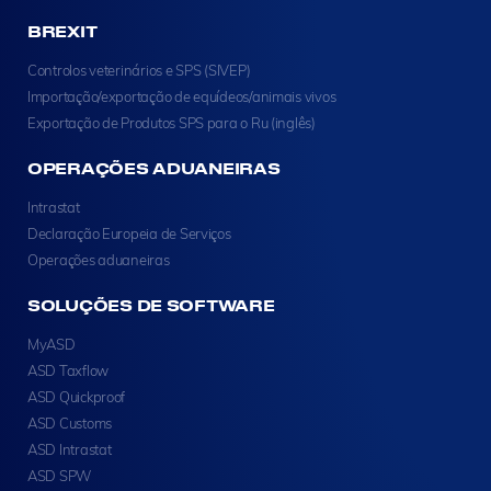
BREXIT
Controlos veterinários e SPS (SIVEP)
Importação/exportação de equídeos/animais vivos
Exportação de Produtos SPS para o Ru (inglês)
OPERAÇÕES ADUANEIRAS
Intrastat
Declaração Europeia de Serviços
Operações aduaneiras
SOLUÇÕES DE SOFTWARE
MyASD
ASD Taxflow
ASD Quickproof
ASD Customs
ASD Intrastat
ASD SPW