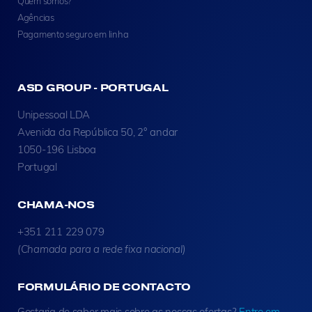
Quem somos?
Agências
Pagamento seguro em linha
ASD GROUP - PORTUGAL
Unipessoal LDA
Avenida da República 50, 2° andar
1050-196 Lisboa
Portugal
CHAMA-NOS
+351 211 229 079
(Chamada para a rede fixa nacional)
FORMULÁRIO DE CONTACTO
Gostaria de saber mais sobre as nossas ofertas?
Entre em