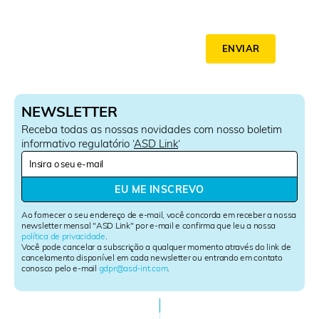
ENVIAR
NEWSLETTER
Receba todas as nossas novidades com nosso boletim
informativo regulatório ‘
ASD Link
‘
N
e
w
EU ME INSCREVO
s
l
Ao fornecer o seu endereço de e-mail, você concorda em receber a nossa
e
newsletter mensal "ASD Link" por e-mail e confirma que leu a nossa
política de privacidade
.
t
Você pode cancelar a subscrição a qualquer momento através do link de
t
cancelamento disponível em cada newsletter ou entrando em contato
e
conosco pelo e-mail
gdpr@asd-int.com
.
r
S
i