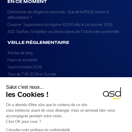
EN CE MOMENT
Déclaration de diligence raisonnée : Que dit le RDUE contre la
déforestation ?
Douane : Suppression du régime 42000 dès le 1er janvier 2026
ASD Taxflow: Simplifiez vos déclarations de TVA et votre conformité
VEILLE RÉGLEMENTAIRE
Articles de blog
News et actualités
Seuils Intrastat 2026
Taux de TVA 2026 en Europe
Salut c'est nous...
les Cookies !
On a attendu d'être sûrs que le contenu de ce site
vous intéresse avant de vous déranger, mais on aimerait bien vous
Copyright © ASD Group 2026 - Tous Droits Réservés
accompagner pendant votre visite...
Mentions Légales
Confidentalité
Cookies
Plan De Site
C'est OK pour vous ?
Français
Consulter notre politique de confidentialité