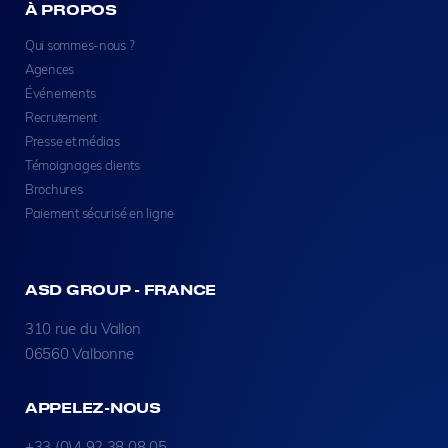
À PROPOS
Qui sommes-nous ?
Agences
Événements
Recrutement
Presse et médias
Témoignages clients
Brochures
Paiement sécurisé en ligne
ASD GROUP - FRANCE
310 rue du Vallon
06560 Valbonne
APPELEZ-NOUS
+33 (0)4 92 38 08 05