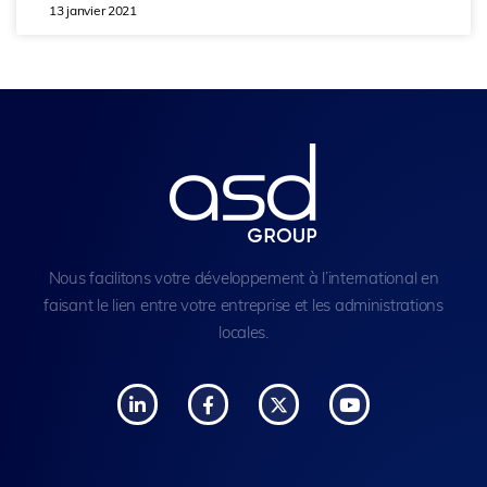
13 janvier 2021
Nous facilitons votre développement à l’international en
faisant le lien entre votre entreprise et les administrations
locales.