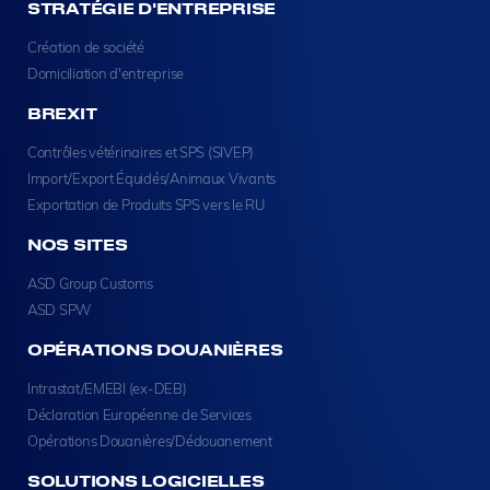
STRATÉGIE D'ENTREPRISE
Création de société
Domiciliation d'entreprise
BREXIT
Contrôles vétérinaires et SPS (SIVEP)
Import/Export Équidés/Animaux Vivants
Exportation de Produits SPS vers le RU
NOS SITES
ASD Group Customs
ASD SPW
OPÉRATIONS DOUANIÈRES
Intrastat/EMEBI (ex-DEB)
Déclaration Européenne de Services
Opérations Douanières/Dédouanement
SOLUTIONS LOGICIELLES