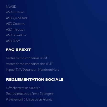
MyASD
ASD Taxflow
ASD QuickProof
ASD Customs
ASD Intrastat
ASD Smartline
ASD SPW
FAQ BREXIT
Ventes de marchandises au RU
Ventes de marchandises dans l’UE
Impact TVA/Douane en Irlande du Nord
RÉGLEMENTATION SOCIALE
Détachement de Salariés
Représentation de Firme Étrangère
Prélèvement à la source en France