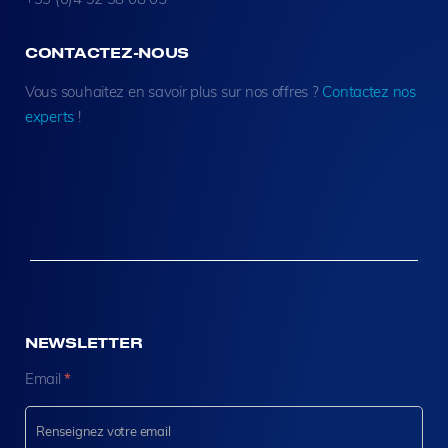
CONTACTEZ-NOUS
Vous souhaitez en savoir plus sur nos offres ?
Contactez nos
experts
!
NEWSLETTER
N
Email
*
e
w
s