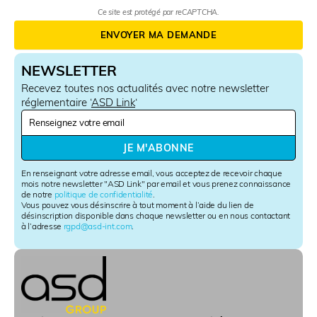
Ce site est protégé par reCAPTCHA.
ENVOYER MA DEMANDE
NEWSLETTER
Recevez toutes nos actualités avec notre newsletter
réglementaire ‘
ASD Link
‘
N
e
w
JE M'ABONNE
s
l
En renseignant votre adresse email, vous acceptez de recevoir chaque
e
mois notre newsletter "ASD Link" par email et vous prenez connaissance
de notre
politique de confidentialité
.
t
Vous pouvez vous désinscrire à tout moment à l’aide du lien de
t
désinscription disponible dans chaque newsletter ou en nous contactant
e
à l’adresse
rgpd@asd-int.com
.
r
S
i
g
n
u