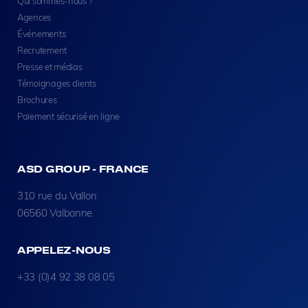
Qui sommes-nous ?
Agences
Événements
Recrutement
Presse et médias
Témoignages clients
Brochures
Paiement sécurisé en ligne
ASD GROUP - FRANCE
310 rue du Vallon
06560 Valbonne
APPELEZ-NOUS
+33 (0)4 92 38 08 05